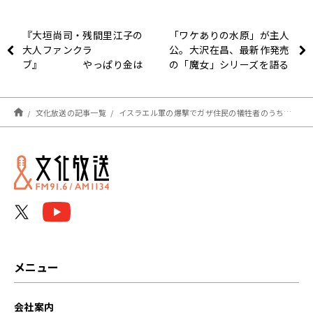
『大垣尚司・残間里江子の
「ワケありの水原」が主人
大人ファンクラ
公。大沢在昌、最新作発売
ブ』 やっぱり金は
の「魔女」シリーズを語る
「買い」？
文化放送の記事一覧
イスラエル軍の爆撃でガザ住民の犠牲者のうち、約7割を女性と子どもが占める理由 大竹「AIによる冷静で心が入らない判断」
メニュー
会社案内