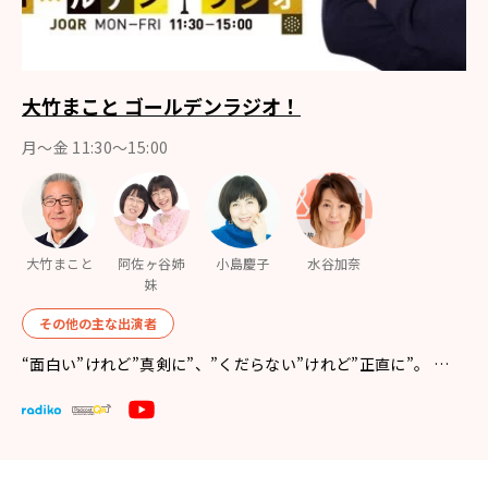
大竹まこと ゴールデンラジオ！
月〜金 11:30～15:00
大竹まこと
阿佐ヶ谷姉
小島慶子
水谷加奈
妹
その他の主な出演者
“面白い”けれど”真剣に”、”くだらない”けれど”正直に”。 …