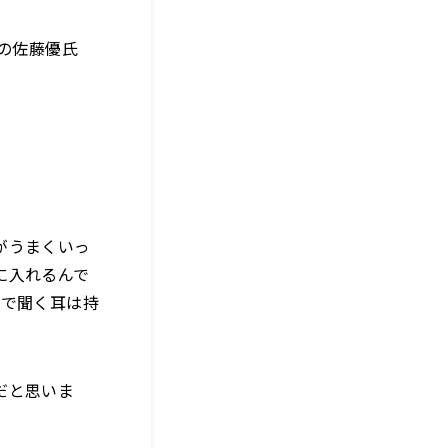
の佐藤優​氏
がうまくいっ
に入れるんで
見で聞く耳は持
だと思いま