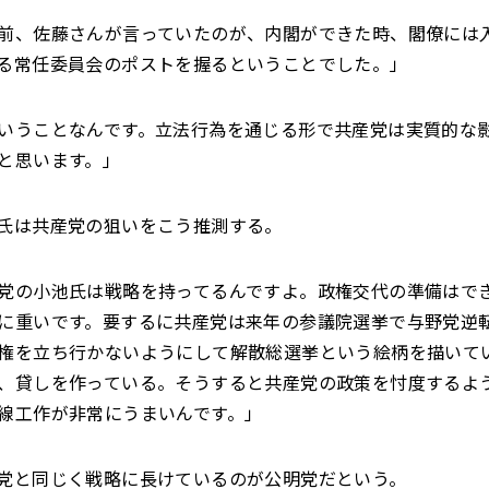
前、佐藤さんが言っていたのが、内閣ができた時、閣僚には
る常任委員会のポストを握るということでした。」
いうことなんです。立法行為を通じる形で共産党は実質的な
と思います。」
氏は共産党の狙いをこう推測する。
党の小池氏は戦略を持ってるんですよ。政権交代の準備はで
に重いです。要するに共産党は来年の参議院選挙で与野党逆
権を立ち行かないようにして解散総選挙という絵柄を描いて
、貸しを作っている。そうすると共産党の政策を忖度するよ
線工作が非常にうまいんです。」
党と同じく戦略に長けているのが公明党だという。