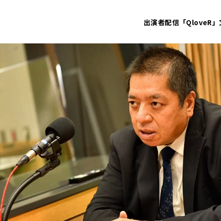
出演者
配信「QloveR」