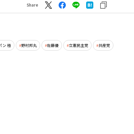
Share
パン 極
野村邦丸
佐藤優
立憲民主党
共産党