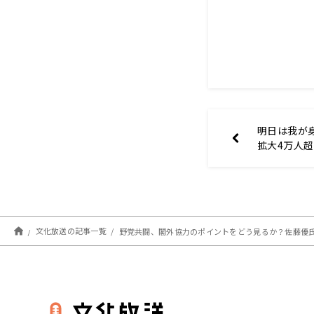
明日は我が
拡大4万人超
なくしたのに
う寺ちゃん
文化放送の記事一覧
野党共闘、閣外協力のポイントをどう見るか？佐藤優氏