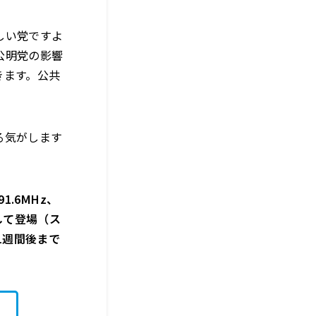
しい党ですよ
公明党の影響
きます。公共
る気がします
1.6MHz、
して登場（ス
1週間後まで