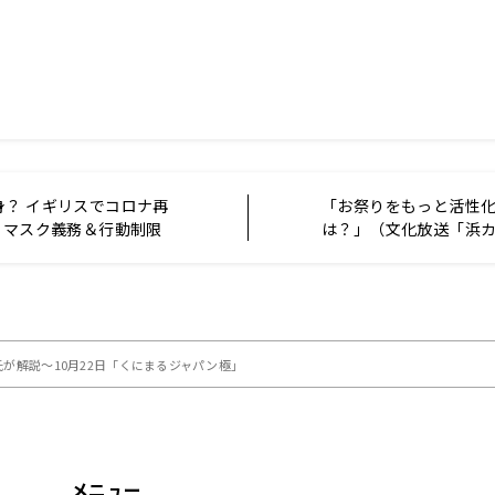
身？ イギリスでコロナ再
「お祭りをもっと活性
 マスク義務＆行動制限
は？」（文化放送「浜
… ～10月22日「おはよ
像特別版2021年10月4
」
が解説～10月22日「くにまるジャパン極」
メニュー