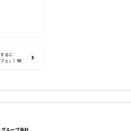
化するに
カフェ」）映
日11日
グループ会社