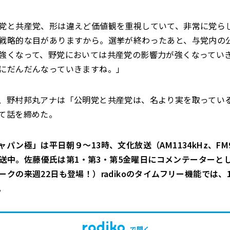
党と共産党、形は違えど価値観を重視していて、非常に党ら
戦略的な目がありますから。選挙が終わったあと、与党内の
強くなって、野党においては共産党の影響力が強くなってい
にだんだんなっていきますね。」
、野村邦丸アナは「公明党と共産党は、名より実を取ってい
て話を締めた。
パン極」は平日朝９～13時、文化放送（AM1134kHz、FM9
）で放送中。佐藤優氏は第1・第3・第5金曜日にコメンテーターと
ークの来週22日も登場！）radikoのタイムフリー機能では、
。
で開く