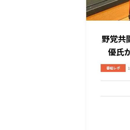
野党共
優氏
番組レポ
1