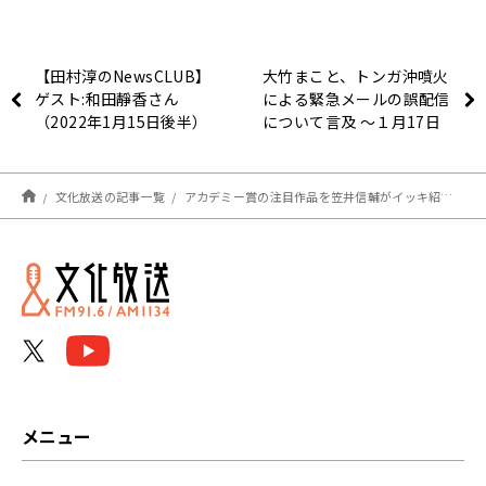
【田村淳のNewsCLUB】
大竹まこと、トンガ沖噴火
ゲスト:和田靜香さん
による緊急メールの誤配信
（2022年1月15日後半）
について言及 ～１月17日
「大竹まこと ゴールデン
ラジオ」
文化放送の記事一覧
アカデミー賞の注目作品を笠井信輔がイッキ紹介！濱口監督「ドライブ・マイ・カー」の見どころは？ 1月17日「くにまるジャパン極」
メニュー