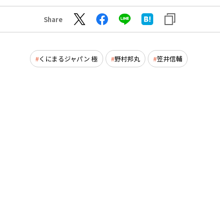
Share
くにまるジャパン 極
野村邦丸
笠井信輔