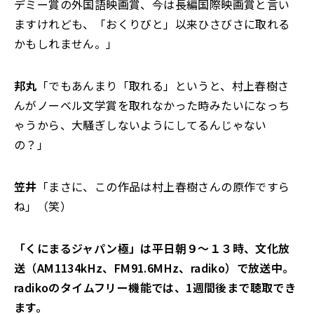
デミー賞の外国語映画賞、今は長編国際映画賞と言い
ますけれども、「おくりびと」以来ひさびさに取れる
かもしれません。」
邦丸
「でもあんまり「取れる」というと、村上春樹さ
んがノーベル文学賞を取れなかった時みたいになっち
ゃうから、大騒ぎしないようにしてるんじゃない
の？」
笠井
「まさに、この作品は村上春樹さんの原作ですら
ね」（笑）
「くにまるジャパン極」は平日朝９～１３時、文化放
送（AM1134kHz、FM91.6MHz、radiko）で放送中。
radikoのタイムフリー機能では、1週間後まで聴取でき
ます。