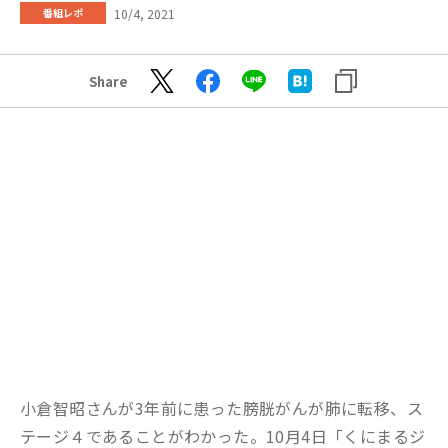
10/4, 2021
番組レポ
Share
小倉智昭さんが3年前に患った膀胱がんが肺に転移、ス
テージ４であることがわかった。10月4日「くにまるジ