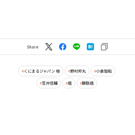
Share
くにまるジャパン 極
野村邦丸
小倉智昭
笠井信輔
癌
膀胱癌