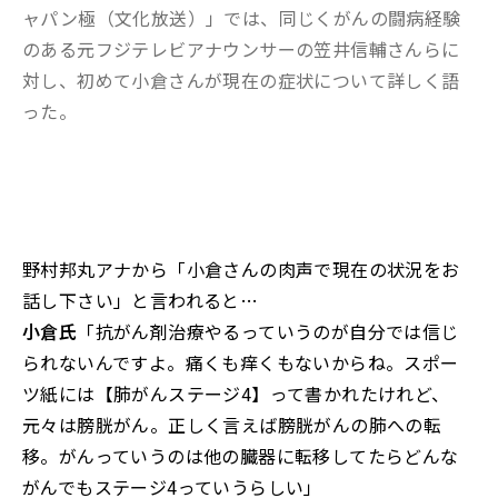
ャパン極（文化放送）」では、同じくがんの闘病経験
のある元フジテレビアナウンサーの笠井信輔さんらに
対し、初めて小倉さんが現在の症状について詳しく語
った。
野村邦丸アナから「小倉さんの肉声で現在の状況をお
話し下さい」と言われると…
小倉氏
「抗がん剤治療やるっていうのが自分では信じ
られないんですよ。痛くも痒くもないからね。スポー
ツ紙には【肺がんステージ4】って書かれたけれど、
元々は膀胱がん。正しく言えば膀胱がんの肺への転
移。がんっていうのは他の臓器に転移してたらどんな
がんでもステージ4っていうらしい」