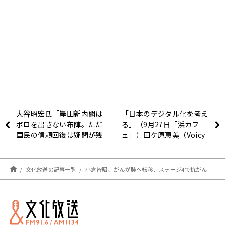
大谷昭宏氏「岸田新内閣は
「日本のデジタル化を考え
ボロを出さない布陣。ただ
る」（9月27日「浜カフ
国民の信頼回復は疑問が残
ェ」）田ケ原恵美（Voicy
る」〜10月4日「くにまる
パーソナリティ）砂山圭大
ジャパン極」
郎（文化放送アナウンサ
ー）エルシャラカーニ（芸
文化放送の記事一覧
小倉智昭、がんが肺へ転移、ステージ4で抗がん剤治療へ。初めて自らの症状を語った。～10月4日「くにまるジャパン極」
人）