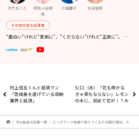
大竹まこと
阿佐ヶ谷姉
小島慶子
水谷加奈
妹
その他の主な出演者
“面白い”けれど”真剣に”、”くだらない”けれど”正直に”。 …
村上信五くんと経済クン
5/11（水）「花も咲かな
「急成長を遂げている収納
きゃ実もならない」レモン
業界と経済」
の木に、初めて花が！？大
竹まことさんも期待を寄せ
る！？
文化放送の記事一覧
ビッグマック指数で見えてくるその国の現状。大竹「価格のランキングは同時になんかその国の経済状態も表している」