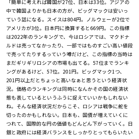
「簡単に考えれば韓国が27位、日本は33位。アジアの
中で韓国よりかも日本の方が、ビッグマックは安いっ
ていう話になる。スイスは804円。ノルウェーが2位で
アメリカが3位。日本円に換算すると669円。この指標
は2022年のランキングで、今はロシアでは、マクドナ
ルドは売ってなかったり、一部ではものすごい高い値段
で売ってたりするっていう噂だけど、この指標の当時は
まだギリギリロシアの市場も出てる。57位までランキ
ングがあるけど、57位。201円。ビッグマック1つ、
201円以上だとちょっと高いなぁと思うという経済状
況。価格のランキングは同時になんかその国の経済状
態も表しているというふうに捉えていいかもしれない
ね。そんな経済状況だからこそ、ロシアは戦争に舵を
切ったのかもしれない。日本も、国債が増えていくに
つれて、国際的な円の価値もどんどん下がっていく。日
銀と政府には経済バランスをしっかりとってもらいたい