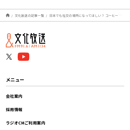
ン・山崎紘菜
Heat&Heart!』
文化放送の記事一覧
日本でも社交の場所になってほしい？ コーヒーショップの過去・現在・未来
メニュー
会社案内
採用情報
ラジオCMご利用案内