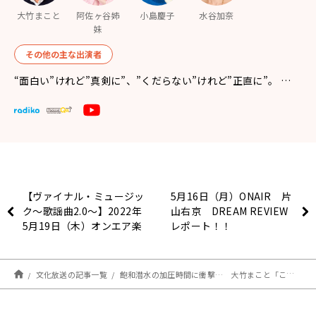
大竹まこと
阿佐ヶ谷姉
小島慶子
水谷加奈
妹
その他の主な出演者
“面白い”けれど”真剣に”、”くだらない”けれど”正直に”。 …
【ヴァイナル・ミュージッ
5月16日（月）ONAIR 片
ク～歌謡曲2.0～】2022年
山右京 DREAM REVIEW
5月19日（木）オンエア楽
レポート！！
曲
文化放送の記事一覧
飽和潜水の加圧時間に衝撃… 大竹まこと「このやり方しかないのかな」