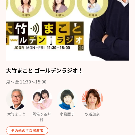
大竹まこと ゴールデンラジオ！
月〜金 11:30～15:00
大竹まこと
阿佐ヶ谷姉
小島慶子
水谷加奈
妹
その他の主な出演者