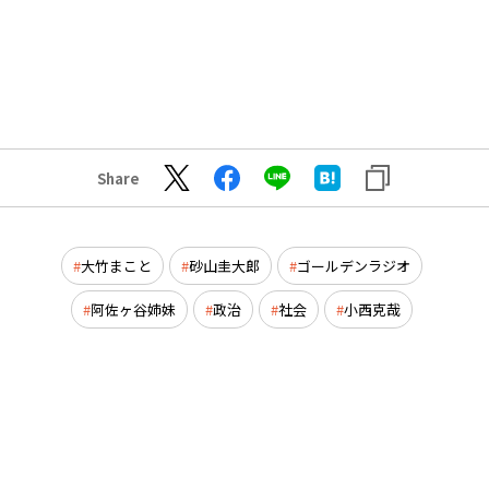
Share
大竹まこと
砂山圭大郎
ゴールデンラジオ
阿佐ヶ谷姉妹
政治
社会
小西克哉