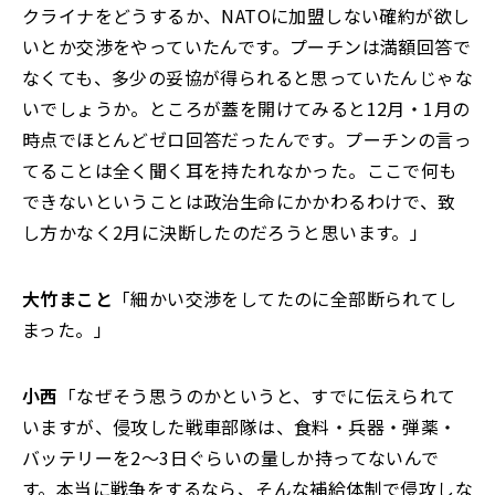
クライナをどうするか、NATOに加盟しない確約が欲し
いとか交渉をやっていたんです。プーチンは満額回答で
なくても、多少の妥協が得られると思っていたんじゃな
いでしょうか。ところが蓋を開けてみると12月・1月の
時点でほとんどゼロ回答だったんです。プーチンの言っ
てることは全く聞く耳を持たれなかった。ここで何も
できないということは政治生命にかかわるわけで、致
し方かなく2月に決断したのだろうと思います。」
大竹まこと
「細かい交渉をしてたのに全部断られてし
まった。」
小西
「なぜそう思うのかというと、すでに伝えられて
いますが、侵攻した戦車部隊は、食料・兵器・弾薬・
バッテリーを2～3日ぐらいの量しか持ってないんで
す。本当に戦争をするなら、そんな補給体制で侵攻しな