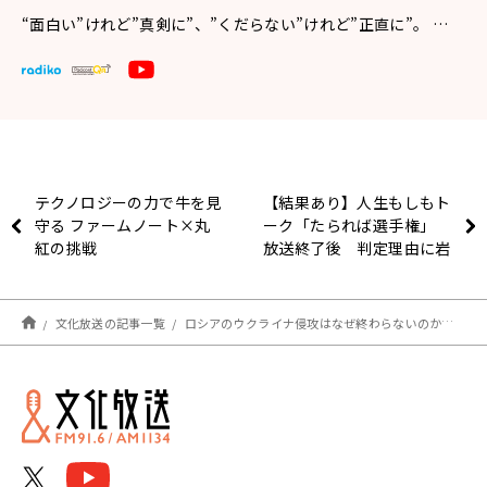
“面白い”けれど”真剣に”、”くだらない”けれど”正直に”。 …
テクノロジーの力で牛を見
【結果あり】人生もしもト
守る ファームノート×丸
ーク「たられば選手権」
紅の挑戦
放送終了後 判定理由に岩
本は
文化放送の記事一覧
ロシアのウクライナ侵攻はなぜ終わらないのか？ NATOの結束が乱れている理由も解説