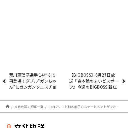
荒川恵理子選手 14年ぶり
【BIGBOSS】6月27日放
再登場！ダブル“ガンちゃ
送『岩本勉のまいどスポー
ん”にガンガンクエスチョ
ツ』今週のBIGBOSS 新庄
ン！
報！」
文化放送の記事一覧
山内マリコと柚木麻子のステートメントができるまで。被害者の救いになるのは第三者？