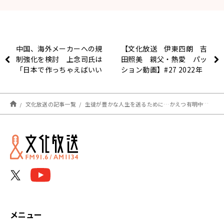
中国、海外メーカーへの規
【文化放送 伊東四朗 吉
制強化を検討 上念司氏は
田照美 親父・熱愛 パッ
「日本で作っちゃえばいい
ション動画】#27 2022年
んですよ」と提案
前半スタジオフォトで振り
返り
文化放送の記事一覧
生徒が豊かな人生を送るために…かえつ有明中高の教育と、家庭に活かせるヒント
メニュー