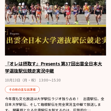
『オレは摂取す』Presents 第37回出雲全日本大
学選抜駅伝競走実況中継
10月13日（月・祝） 13:00〜15:30
その他の主な出演者
今年度も文化放送は大学駅伝ラジオ独り占め！ 出雲駅伝、全
日本大学駅伝、そして箱根駅伝を完全実況生中継で放送しま
す。 開幕戦となる出雲駅伝を制するのは、圧倒的な…