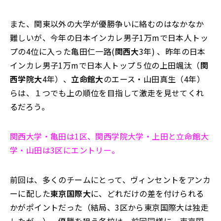
また、関東以外の大学が優勝争いに絡むのはなかなか
難しいが、今年の日本インカレ男子1万mで日本人トッ
プの4位に入った亀田仁一路(
関西大
3年) 、昨年の日本
インカレ男子1万mで日本人トップ５位の上田颯汰（
関
西学院大
4年）、
立命館大
のエース・山田真生（4年）
らは、１つでも上の順位を目指して激走を見せてくれ
るだろう。
関西大学・亀田は1区、関西学院大学・上田と立命館大
学・山田は3区にエントリー。
前回は、多くのチームにとって、ヴィンセントをアンカ
ーに配した
東京国際大
に、どれだけの差を付けられる
かがポイントだった（結局、3区から東京国際大は独走
したが…）。優勝を狙う各校は、前回同様に、東京国