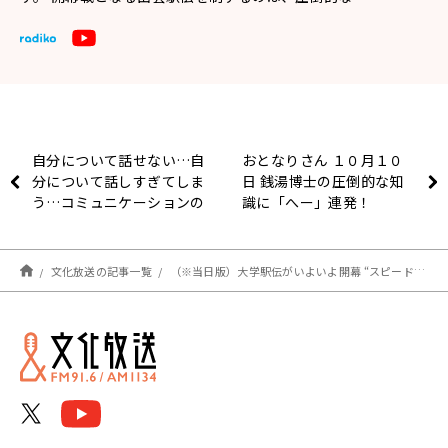
自分について話せない…自
おとなりさん １０月１０
分について話しすぎてしま
日 銭湯博士の圧倒的な知
う…コミュニケーションの
識に「へー」連発！
悩みに中元が寄り添う「場
面によって上手にできると
良いコミュニケーションに
文化放送の記事一覧
（※当日版）大学駅伝がいよいよ開幕 “スピード”の出雲駅伝を制するのは!? ～ 文化放送スポーツスペシャル第34回出雲駅伝実況中継
つながる」