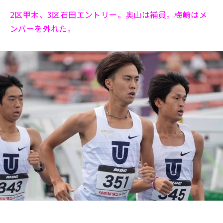
2区甲木、3区石田エントリー。奥山は補員。梅崎はメ
ンバーを外れた。