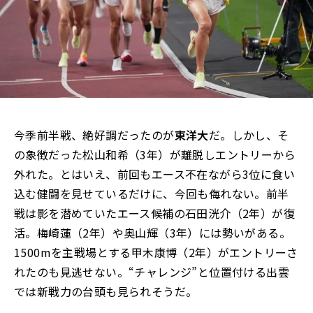
今季前半戦、絶好調だったのが
東洋大
だ。しかし、そ
の象徴だった松山和希（3年）が離脱しエントリーから
外れた。とはいえ、前回もエース不在ながら3位に食い
込む健闘を見せているだけに、今回も侮れない。前半
戦は影を潜めていたエース候補の石田洸介（2年）が復
活。梅崎蓮（2年）や奥山輝（3年）には勢いがある。
1500mを主戦場とする甲木康博（2年）がエントリーさ
れたのも見逃せない。“チャレンジ”と位置付ける出雲
では新戦力の台頭も見られそうだ。