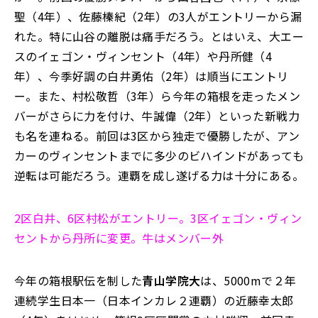
聖（4年）、佐藤榛紀（2年）の3人がエントリーから漏
れた。特に山谷の離脱は痛手だろう。とはいえ、大エー
スのイェゴン・ヴィンセント（4年）や丹所健（4
年）、今季好調の白井勇佑（2年）は順当にエントリ
ー。また、村松敬哲（3年）ら今年の箱根を走ったメン
バーがさらに力を付け、牛誠偉（2年）といった新戦力
も名を連ねる。前回は3区から独走で優勝したが、アン
カーのヴィンセントまでに多少のビハインドがあっても
逆転は可能だろう。連覇を成し遂げる力は十分にある。
2区白井、6区村松がエントリー。3区イェゴン・ヴィン
セントから丹所に変更。牛はメンバー外
今年の箱根駅伝を制した
青山学院大
は、5000mで２年
連続学生日本一（日本インカレ２連覇）の近藤幸太郎