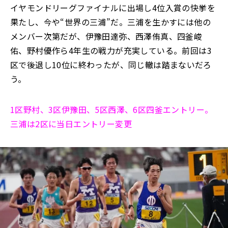
イヤモンドリーグファイナルに出場し4位入賞の快挙を
果たし、今や“世界の三浦”だ。三浦を生かすには他の
メンバー次第だが、伊豫田達弥、西澤侑真、四釜峻
佑、野村優作ら4年生の戦力が充実している。前回は3
区で後退し10位に終わったが、同じ轍は踏まないだろ
う。
1区野村、3区伊豫田、5区西澤、6区四釜エントリー。
三浦は2区に当日エントリー変更