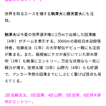
世界を知るエースを擁する
駒澤大
と
順天堂大
にも注
目。
駒澤大
は今夏の世界選手権に1万mで出場した田澤廉
（4年）がチームを牽引する。5000mの高校日本記録保
持者、佐藤圭汰（1年）の大学駅伝デビュー戦にも注目
が集まる。また、箱根後にケガが長引いていた鈴木芽
吹（3年）も無事にエントリー。万全な状態なら一気に
戦力が増す。安原太陽（3年）山野力（4年）らも好調
で、アンカー予想の田澤までにしぶとく繋げば頂点も見
えてくる。
2区佐藤圭汰、3区田澤、4区山野、5区安原、6区鈴木芽
吹がエントリー。