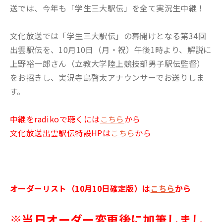
送では、今年も「学生三大駅伝」を全て実況生中継！
文化放送では「学生三大駅伝」の幕開けとなる第34回
出雲駅伝を、10月10日（月・祝）午後1時より、解説に
上野裕一郎さん（立教大学陸上競技部男子駅伝監督）
をお招きし、実況寺島啓太アナウンサーでお送りしま
す。
中継をradikoで聴くには
こちら
から
文化放送出雲駅伝特設HPは
こちら
から
オーダーリスト（10月10日確定版）は
こちら
から
※当日オーダー変更後に加筆しまし