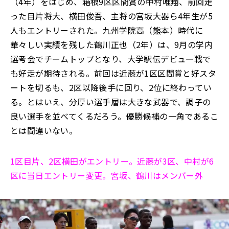
（4年）をはじめ、箱根9区区間賞の中村唯翔、前回走
った目片将大、横田俊吾、主将の宮坂大器ら4年生が5
人もエントリーされた。九州学院高（熊本）時代に
華々しい実績を残した鶴川正也（2年）は、9月の学内
選考会でチームトップとなり、大学駅伝デビュー戦で
も好走が期待される。前回は近藤が1区区間賞と好スタ
ートを切るも、2区以降後手に回り、2位に終わってい
る。とはいえ、分厚い選手層は大きな武器で、調子の
良い選手を並べてくるだろう。優勝候補の一角であるこ
とは間違いない。
1区目片、2区横田がエントリー。近藤が3区、中村が6
区に当日エントリー変更。宮坂、鶴川はメンバー外