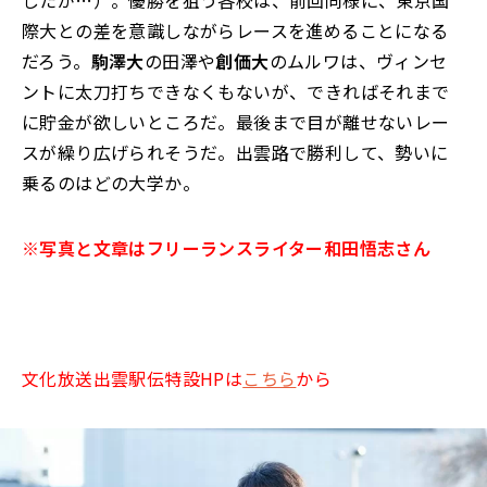
際大との差を意識しながらレースを進めることになる
だろう。
駒澤大
の田澤や
創価大
のムルワは、ヴィンセ
ントに太刀打ちできなくもないが、できればそれまで
に貯金が欲しいところだ。最後まで目が離せないレー
スが繰り広げられそうだ。出雲路で勝利して、勢いに
乗るのはどの大学か――。
※写真と文章はフリーランスライター和田悟志さん
文化放送出雲駅伝特設HPは
こちら
から