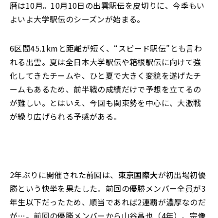
暦は10月。10月10日の出雲駅伝を皮切りに、今季もい
よいよ大学駅伝のシーズンが始まる。
6区間45.1kmと距離が短く、“スピード駅伝”とも言わ
れる出雲。夏は全日本大学駅伝や箱根駅伝に向けて強
化してきたチームや、ひと夏で大きく変貌を遂げたチ
ームもあるため、前半戦の成績だけで予想を立てるの
が難しい。とはいえ、今回も関東勢を中心に、大激戦
が繰り広げられる予感がある。
2年ぶりに開催された前回は、
東京国際大
が初出場初優
勝という快挙を果たした。前回の優勝メンバー全員が3
年生以下だったため、順当であれば2連覇が濃厚なのだ
が…。前回の優勝メンバーから山谷昌也（4年）、宗像