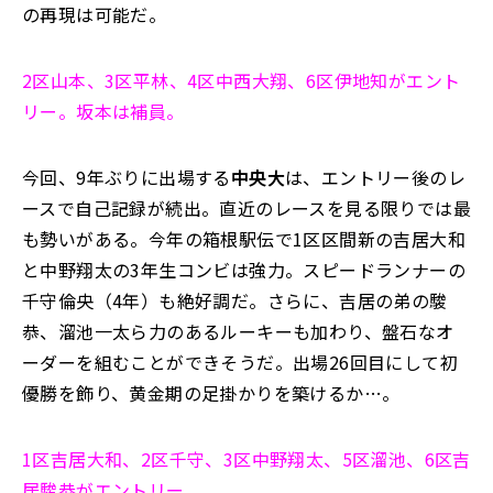
の再現は可能だ。
2区山本、3区平林、4区中西大翔、6区伊地知がエント
リー。坂本は補員。
今回、9年ぶりに出場する
中央大
は、エントリー後のレ
ースで自己記録が続出。直近のレースを見る限りでは最
も勢いがある。今年の箱根駅伝で1区区間新の吉居大和
と中野翔太の3年生コンビは強力。スピードランナーの
千守倫央（4年）も絶好調だ。さらに、吉居の弟の駿
恭、溜池一太ら力のあるルーキーも加わり、盤石なオ
ーダーを組むことができそうだ。出場26回目にして初
優勝を飾り、黄金期の足掛かりを築けるか…。
1区
吉居大和、2区千守、3区中野翔太、5区溜池、6区吉
居駿恭がエントリー。