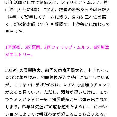
近年活躍が目立つ
創価大
は、フィリップ・ムルワ、葛
西潤（ともに4年）に加え、躍進の象徴だった嶋津雄大
（4年）が留年してチームに残り、強力な三本柱を築
く。新家裕太郎（4年）も好調で、上位争いに加わって
きそうだ。
1区新家、2区葛西、3区フィリップ・ムルワ、6区嶋津
がエントリー。
2019年の
國學院大
、前回の
東京国際大
と、中止となっ
た2020年を挟み、初優勝校が立て続けに誕生している
が、ここまでに挙げた8校は、いずれも優勝のチャンス
があると見ていい。ただし、距離が短いだけに、１つ
でもミスがあると一気に優勝戦線からは弾き出されて
しまう。昨年は気温が30度を超えたように、コンディ
ションによっては番狂わせが起こることもありえる。