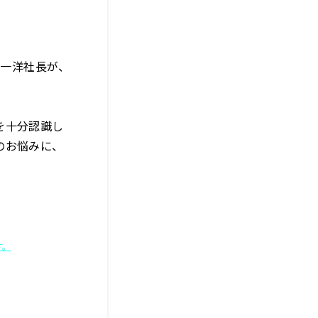
尾一洋社長が、
を十分認識し
のお悩みに、
す。