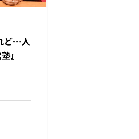
れど…人
営塾』