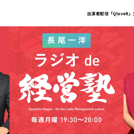
出演者
配信「QloveR」