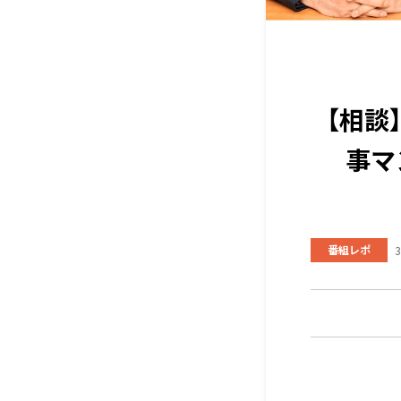
【相談
事マ
番組レポ
3