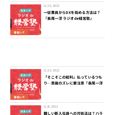
11/22, 2022
一従業員からDXを始める方法は？
『長尾一洋 ラジオde経営塾』
11/21（月）放送
番組レポ
11/15, 2022
「そこそこの給料」払っているつも
り…意識のズレに要注意『長尾一洋
ラジオde経営塾』11/14（月）放送
番組レポ
11/8, 2022
難しい新入社員への対処法は？ハラ