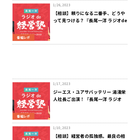
1/26, 2023
【相談】頼りになる二番手、どうや
って見つける？『長尾一洋 ラジオde
経営塾』1/23（月）放送
番組レポ
1/17, 2023
ジーエス・ユアサバッテリー 湯淺栄
人社長ご出演！『長尾一洋 ラジオ
de経営塾』1/16（月）放送
番組レポ
1/10, 2023
【相談】経営者の孤独感。最良の相