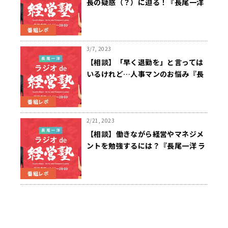
長の疑惑（？）に迫る！『長尾一洋
ラジオde経営塾』3/20（月）放送
番組レポ
3/7, 2023
【相談】「早く退勤を」と言っては
いるけれど…人事マンのお悩み『長
尾一洋 ラジオde経営塾』3/6（月）
放送
番組レポ
2/21, 2023
【相談】働きながら経営やマネジメ
ントを勉強するには？『長尾一洋 ラ
ジオde経営塾』2/20（月）放送
番組レポ