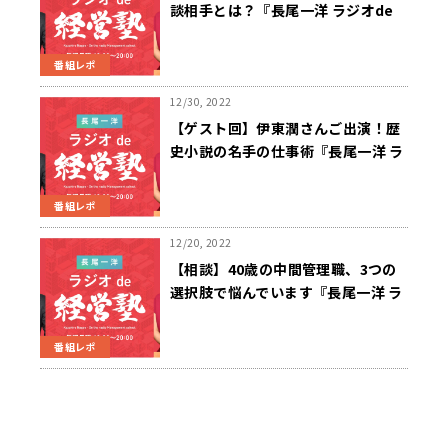
談相手とは？『長尾一洋 ラジオde
経営塾』1/9（月）放送
番組レポ
12/30, 2022
【ゲスト回】伊東潤さんご出演！歴
史小説の名手の仕事術『長尾一洋 ラ
ジオde経営塾』12/26（月）放送
番組レポ
12/20, 2022
【相談】40歳の中間管理職、3つの
選択肢で悩んでいます『長尾一洋 ラ
ジオde経営塾』12/19（月）放送
番組レポ