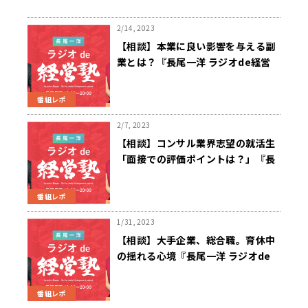
2/14, 2023
【相談】本業に良い影響を与える副
業とは？『長尾一洋 ラジオde経営
塾』2/13（月）放送
番組レポ
2/7, 2023
【相談】コンサル業界志望の就活生
「面接での評価ポイントは？」『長
尾一洋 ラジオde経営塾』2/6（月）
放送
番組レポ
1/31, 2023
【相談】大手企業、総合職。育休中
の揺れる心境『長尾一洋 ラジオde
経営塾』1/30（月）放送
番組レポ