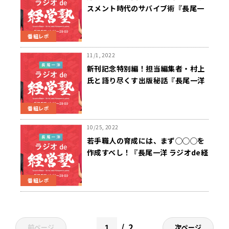
スメント時代のサバイブ術『長尾一
洋 ラジオde経営塾』11/7（月）放
送
番組レポ
11/1, 2022
新刊記念特別編！担当編集者・村上
氏と語り尽くす出版秘話『長尾一洋
ラジオde経営塾』10月31日（月）
放送
番組レポ
10/25, 2022
若手職人の育成には、まず◯◯◯を
作成すべし！『長尾一洋 ラジオde経
営塾』10月24日（月）放送
番組レポ
2
前ページ
次ページ