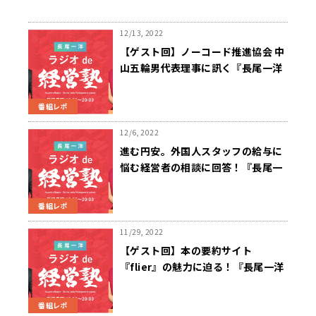
12/13, 2022
【ゲスト回】ノーコード推進協会 中
山五輪男代表理事に訊く『長尾一洋
ラジオde経営塾』12/12（月）放送
番組レポ
12/6, 2022
進む円安。外国人スタッフの給与に
悩む経営者の相談に回答！『長尾一
洋 ラジオde経営塾』12/5（月）放
送
番組レポ
11/29, 2022
【ゲスト回】本の要約サイト
『flier』の魅力に迫る！『長尾一洋
ラジオde経営塾』11月28日（月）
放送
番組レポ