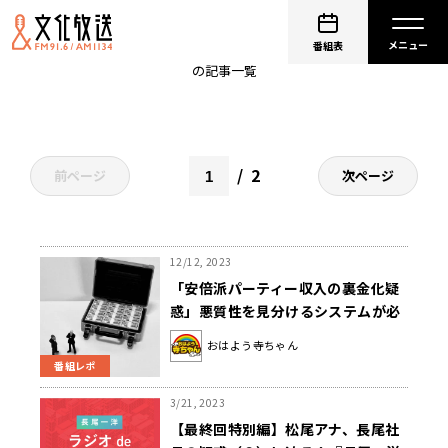
DX
番組表
の記事一覧
2
前ページ
次ページ
12/12, 2023
「安倍派パーティー収入の裏金化疑
惑」悪質性を見分けるシステムが必
要
おはよう寺ちゃん
番組レポ
3/21, 2023
【最終回特別編】松尾アナ、長尾社