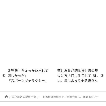
辻発彦「ちょっかい出して
菅井友香が語る推し馬の見
ほしかった」
つけ方「目に注目してほし
『スポーツギャラクシー』
い。馬によって全然違うん
で伝説の走塁、監督時代を
です」
語る
文化放送の記事一覧
「お客様は神様です」の時代から、従業員を守る時代へ!?