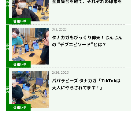
全員集合を経て、それぞれの印象を
語る
番組レポ
3/3, 2023
タナカガもびっくり仰天！じんじん
の “デブエピソード”とは？
番組レポ
2/26, 2023
パパラピーズ タナカガ「TikTokは
大人にやらされてます！」
番組レポ