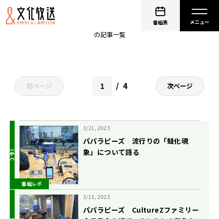
タナカガ
番組表
の記事一覧
4
前ページ
次ページ
3/21, 2023
パパラピーズ 流行りの「蛙化現
象」について語る
番組レポ
3/15, 2023
パパラピーズ CultureZファミリー