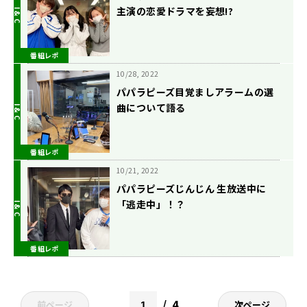
主演の恋愛ドラマを妄想!?
番組レポ
10/28, 2022
パパラピーズ目覚ましアラームの選
曲について語る
番組レポ
10/21, 2022
パパラピーズじんじん 生放送中に
「逃走中」！？
番組レポ
4
前ページ
次ページ