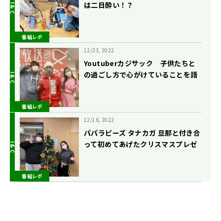
は二日酔い！？
番組レポ
12/23, 2022
Youtuberカジサック 子供たちと
の過ごし方で心がけていることを語
る
番組レポ
12/16, 2022
パパラピーズ タナカガ 旦那と付き合
って初めてあげたクリスマスプレゼ
ントは？
番組レポ