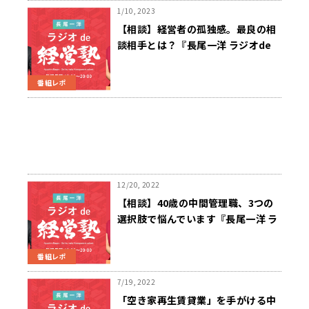
1/10, 2023
【相談】経営者の孤独感。最良の相
談相手とは？『長尾一洋 ラジオde
経営塾』1/9（月）放送
番組レポ
12/20, 2022
【相談】40歳の中間管理職、3つの
選択肢で悩んでいます『長尾一洋 ラ
ジオde経営塾』12/19（月）放送
番組レポ
7/19, 2022
「空き家再生賃貸業」を手がける中