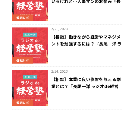
いるけれど…人事マンのお悩み『長
尾一洋 ラジオde経営塾』3/6（月）
放送
番組レポ
2/21, 2023
【相談】働きながら経営やマネジメ
ントを勉強するには？『長尾一洋 ラ
ジオde経営塾』2/20（月）放送
番組レポ
2/14, 2023
【相談】本業に良い影響を与える副
業とは？『長尾一洋 ラジオde経営
塾』2/13（月）放送
番組レポ