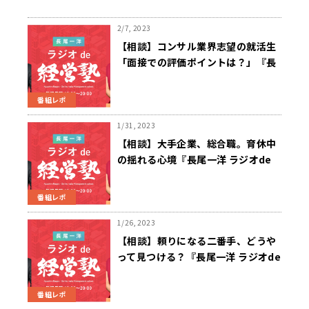
2/7, 2023
【相談】コンサル業界志望の就活生
「面接での評価ポイントは？」『長
尾一洋 ラジオde経営塾』2/6（月）
放送
番組レポ
1/31, 2023
【相談】大手企業、総合職。育休中
の揺れる心境『長尾一洋 ラジオde
経営塾』1/30（月）放送
番組レポ
1/26, 2023
【相談】頼りになる二番手、どうや
って見つける？『長尾一洋 ラジオde
経営塾』1/23（月）放送
番組レポ