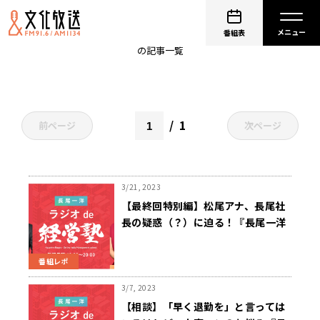
中小企業診断士
番組表
の記事一覧
1
前ページ
次ページ
3/21, 2023
【最終回特別編】松尾アナ、長尾社
長の疑惑（？）に迫る！『長尾一洋
ラジオde経営塾』3/20（月）放送
番組レポ
3/7, 2023
【相談】「早く退勤を」と言っては