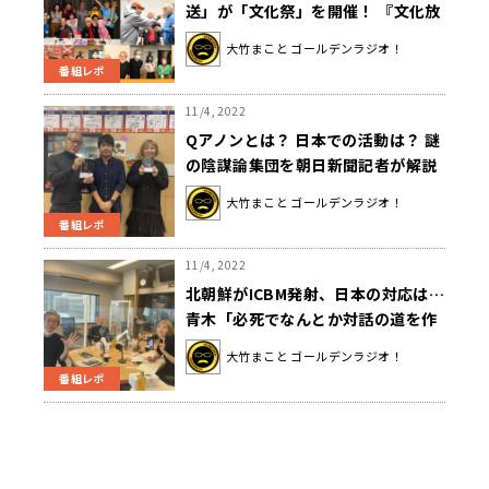
送」が「文化祭」を開催！ 『文化放
送の「文化祭」～ラジオは文化です
大竹まこと ゴールデンラジオ！
よ～』 約11時間にわたるラジオ特別
番組レポ
企画 & YouTube生配信！
11/4, 2022
Qアノンとは？ 日本での活動は？ 謎
の陰謀論集団を朝日新聞記者が解説
大竹まこと ゴールデンラジオ！
番組レポ
11/4, 2022
北朝鮮がICBM発射、日本の対応は…
青木「必死でなんとか対話の道を作
っていくことが大事」
大竹まこと ゴールデンラジオ！
番組レポ