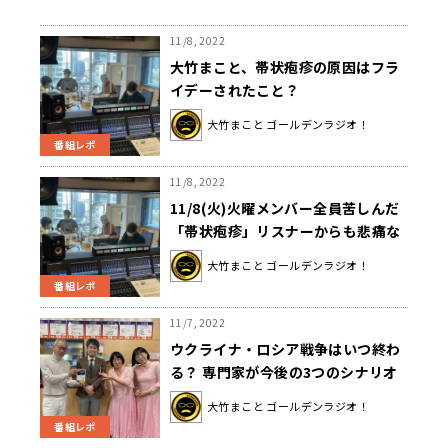
11/8, 2022
大竹まこと、帯状疱疹の原因はフラ
イデーされたこと？
大竹まこと ゴールデンラジオ！
番組レポ
11/8, 2022
11/8(火)火曜メンバー全員苦しんだ
「帯状疱疹」リスナーからも悲痛な
声
大竹まこと ゴールデンラジオ！
番組レポ
11/7, 2022
ウクライナ・ロシア戦争はいつ終わ
る？ 専門家が今後の3つのシナリオ
を解説
大竹まこと ゴールデンラジオ！
番組レポ