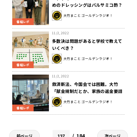
めのドレッシングはバルサミコ酢？
オリーブオイル？トマトのウマた
大竹まこと ゴールデンラジオ！
れ？
番組レポ
11/2, 2022
多数決は問題があると学校で教えて
いくべき？
大竹まこと ゴールデンラジオ！
番組レポ
11/2, 2022
救済新法、今国会では困難。大竹
「献金規制だとか、家族の返金要請
とか遅れ遅れになっていく」
大竹まこと ゴールデンラジオ！
番組レポ
184
前ページ
次ページ