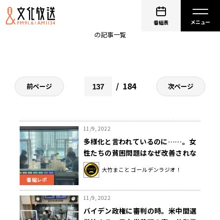
大竹まこと
番組表
の記事一覧
184
前ページ
次ページ
11/9, 2022
多様化と言われているのに……。女
性たちの貧困問題はなぜ改善されな
い？
大竹まこと ゴールデンラジオ！
番組レポ
11/9, 2022
バイデン政権に審判の時。米中間選