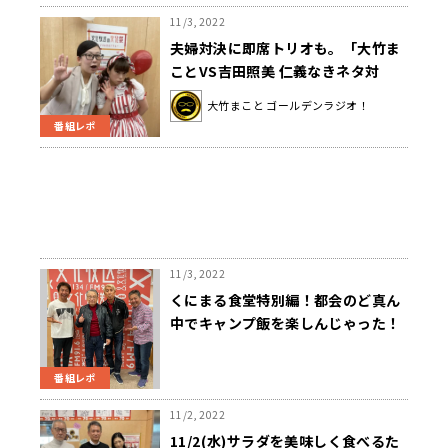
11/3, 2022
夫婦対決に即席トリオも。「大竹ま
ことVS吉田照美 仁義なきネタ対
決」は波乱の連続!?
大竹まこと ゴールデンラジオ！
番組レポ
11/3, 2022
くにまる食堂特別編！都会のど真ん
中でキャンプ飯を楽しんじゃった！
番組レポ
11/2, 2022
11/2(水)サラダを美味しく食べるた