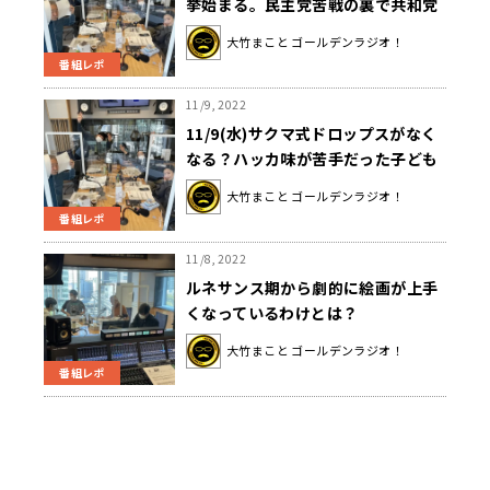
挙始まる。民主党苦戦の裏で共和党
の優勢に懸念。大竹「多様性の中
大竹まこと ゴールデンラジオ！
で、ちょっと逆行してる」
番組レポ
11/9, 2022
11/9(水)サクマ式ドロップスがなく
なる？ハッカ味が苦手だった子ども
の頃を懐かしむ、大竹まことさん…
大竹まこと ゴールデンラジオ！
番組レポ
11/8, 2022
ルネサンス期から劇的に絵画が上手
くなっているわけとは？
大竹まこと ゴールデンラジオ！
番組レポ