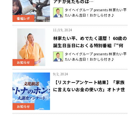
アナが見たものは…
タイヘイグループ presents 林家たい平
たいあん吉日！おかしら付き♪
番組レポ
11/19, 2024
林家たい平、めでたく還暦！ 60歳の
誕生日当日におくる特別番組『“何
かあったのか？”「還暦スペシャル」
タイヘイグループ presents 林家たい平
たいあん吉日！おかしら付き♪
林家たい平～ホンネで語れる 60歳
お知らせ
～』放送決定！
9/2, 2024
【リスナーアンケート結果】「家族
に言えないお金の使い方」オトナ世
代の5割が「趣味」と回答 ～「好
きなアイドル・アーティストのライ
お知らせ
ブチケット」「グッズ購入」など推
し活に積極的な消費傾向