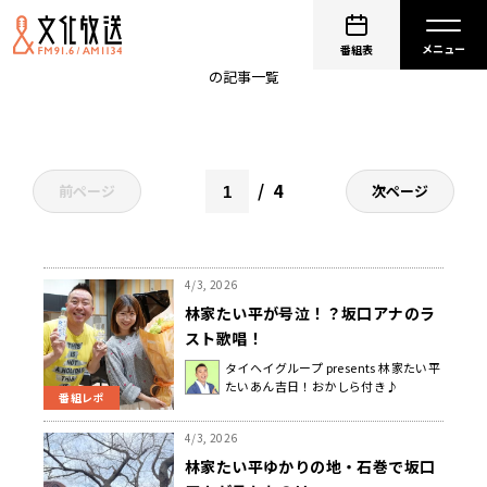
林家たい平
番組表
の記事一覧
4
前ページ
次ページ
4/3, 2026
林家たい平が号泣！？坂口アナのラ
スト歌唱！
タイヘイグループ presents 林家たい平
たいあん吉日！おかしら付き♪
番組レポ
4/3, 2026
林家たい平ゆかりの地・石巻で坂口