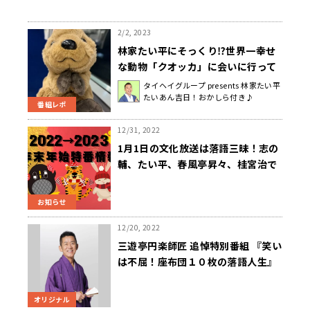
2/2, 2023
林家たい平にそっくり⁉世界一幸せ
な動物「クオッカ」に会いに行って
きた！
タイヘイグループ presents 林家たい平
たいあん吉日！おかしら付き♪
番組レポ
12/31, 2022
1月1日の文化放送は落語三昧！志の
輔、たい平、春風亭昇々、桂宮治で
初笑い！
お知らせ
12/20, 2022
三遊亭円楽師匠 追悼特別番組 『笑い
は不屈！座布団１０枚の落語人生』
１２月３０日（金） 午後７時００分
～放送決定 林家たい平が三遊亭円楽
オリジナル
師匠との思い出を語る