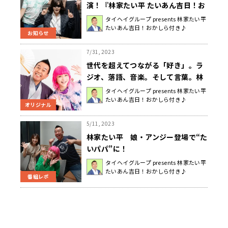
演！『林家たい平 たいあん吉日！お
かしら付き♪』8/13（日）、
タイヘイグループ presents 林家たい平
たいあん吉日！おかしら付き♪
8/20（日）放送
お知らせ
7/31, 2023
世代を超えてつながる「好き」。ラ
ジオ、落語、音楽。そして言葉。林
家たい平・アンジェリーナ1/3 スペ
タイヘイグループ presents 林家たい平
たいあん吉日！おかしら付き♪
シャル対談
オリジナル
5/11, 2023
林家たい平 娘・アンジー登場で“た
いパパ”に！
タイヘイグループ presents 林家たい平
たいあん吉日！おかしら付き♪
番組レポ