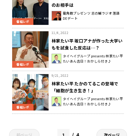
のお相手は
龍角散プレゼンツ 志の輔ラジオ 落語
DEデート
番組レポ
11/4, 2022
林家たい平 坂口アナが作った大学い
もを試食した反応は…？
タイヘイグループ presents 林家たい平
たいあん吉日！おかしら付き♪
番組レポ
9/21, 2022
林家たい平 たかのてるこの登場で
「細胞が生き生き！」
タイヘイグループ presents 林家たい平
たいあん吉日！おかしら付き♪
番組レポ
4
前ページ
次ページ