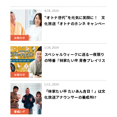
6/18, 2024
“オトナ世代”を元気に笑顔に！ 文
化放送「オトナのホンネ キャンペー
ン」展開 近藤真彦、林家たい平、
長野智子らが応援
お知らせ
1/26, 2024
スペシャルウィークに送る一夜限り
の特番『林家たい平 青春プレイリス
ト』1月30日（火）午後7時～生放
送！
お知らせ
1/12, 2024
「林家たい平 たいあん吉日！」は文
化放送アナウンサーの養成所!?
番組レポ