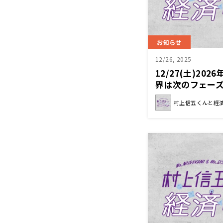
お知らせ
12/26, 2025
12/27(土)2
界は次のフェー
経済クン』
村上信五くんと経