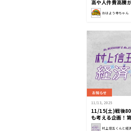
高や人件費高騰が
病院というもの
おはよう寺ちゃん
お知らせ
11/13, 2025
11/15(土)戦
も考える企画！第
経済クン』
村上信五くんと経