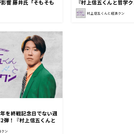
影響 藤井氏「そもそも
『村上信五くんと哲学ク
は……」
考える！『村上信五くん
村上信五くんと経済クン
後80年を終戦記念日でない週
2弾！『村上信五くんと
済クン