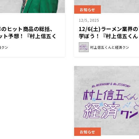
お知らせ
12/5, 2025
025年のヒット商品の総括、
12/6(土)ラーメン業界
ヒット予想！『村上信五く
学ぼう！『村上信五くん
済クン
村上信五くんと経済クン
お知らせ