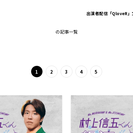
出演者
配信「QloveR」
経営
の記事一覧
1
2
3
4
5