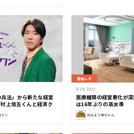
番組レポ
8/14, 2025
子の兵法」から新たな経営
医療機関の経営悪化が深
『村上信五くんと経済ク
は16年ぶりの高水準
済クン
おはよう寺ちゃん