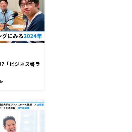
!?「ビジネス書ラ
」
fe