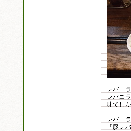
レバニ
レバニ
味でし
レバニ
「豚レ