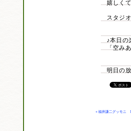
嬉しく
スタジ
♪本日の
「空み
明日の
« 福井謙二グッモニ 1