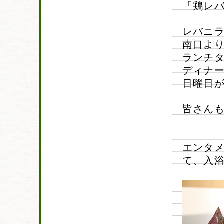
「鶏レ
レバニラ
南口より
ランチタ
ディナー
日曜日
皆さん
エンタ
て、入