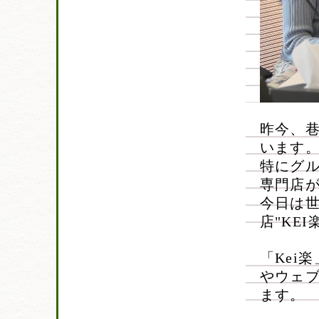
昨今、
います
特にグ
専門店
今日は世
店"KE
「Kei
やウェ
ます。