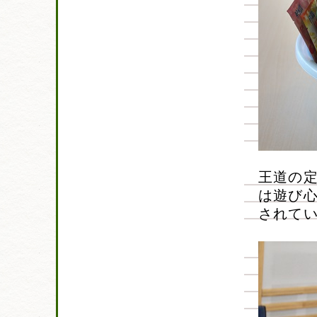
王道の
は遊び
されて