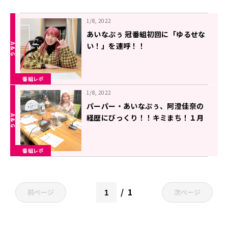
1/8, 2022
あいなぷぅ 冠番組初回に「ゆるせな
い！」を連呼！！
番組レポ
1/8, 2022
パーパー・あいなぷぅ、阿澄佳奈の
経歴にびっくり！！キミまち！１月
１日レポート
番組レポ
1
前ページ
次ページ