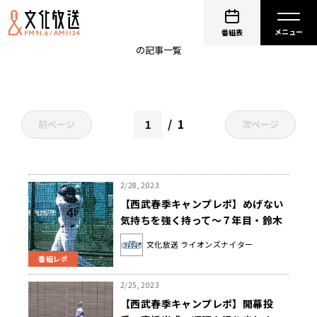
seibulions
番組表
の記事一覧
1
前ページ
次ページ
2/28, 2023
【西武春季キャンプレポ】めげない
気持ちを強く持って～７年目・鈴木
将平、今年こそ～
文化放送 ライオンズナイター
番組レポ
2/25, 2023
【西武春季キャンプレポ】開幕投