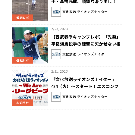
手・髙橋光成、順調な滑り出し！
文化放送 ライオンズナイター
番組レポ
2/23, 2023
【西武春季キャンプレポ】「先発」
平良海馬投手の練習に欠かせない相
棒とは
文化放送 ライオンズナイター
番組レポ
2/21, 2023
『文化放送ライオンズナイター』
4/4（火）～スタート！エスコンフ
ィールド開幕戦（3/30（木））＆埼
文化放送 ライオンズナイター
玉西武ライオンズ開幕戦
お知らせ
（3/31（金））をスペシャル特番で
放送決定