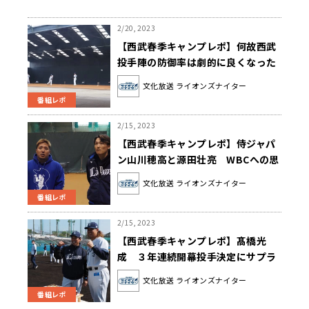
2/20, 2023
【西武春季キャンプレポ】何故西武
投手陣の防御率は劇的に良くなった
のか
文化放送 ライオンズナイター
番組レポ
2/15, 2023
【西武春季キャンプレポ】侍ジャパ
ン山川穂高と源田壮亮 WBCへの思
いとは
文化放送 ライオンズナイター
番組レポ
2/15, 2023
【西武春季キャンプレポ】髙橋光
成 ３年連続開幕投手決定にサプラ
イズ！
文化放送 ライオンズナイター
番組レポ