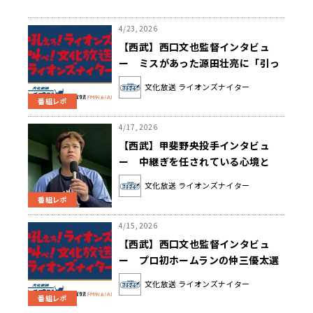
4/23, 2026
【西武】西口文也監督インタビュ
ー ミスがあった源田壮亮に「引っ
張っていってくれる存在であり続け
文化放送 ライオンズナイター
てほしい」
番組レポ
4/17, 2026
【西武】甲斐野央投手インタビュ
ー 中継ぎを任されている心境と
は？
文化放送 ライオンズナイター
番組レポ
4/15, 2026
【西武】西口文也監督インタビュ
ー プロ初ホームランの仲三優太選
手に「これからもどんどん打ってほ
文化放送 ライオンズナイター
しい」
番組レポ