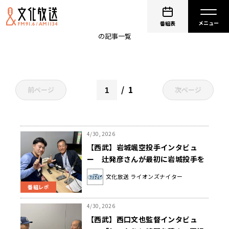
seibulions
番組表
の記事一覧
1
前ページ
次ページ
4/30, 2026
【西武】岩城颯空投手インタビュ
ー 辻発彦さんが最初に岩城投手を
見た時の意外な感想とは？
文化放送 ライオンズナイター
番組レポ
4/30, 2026
【西武】西口文也監督インタビュ