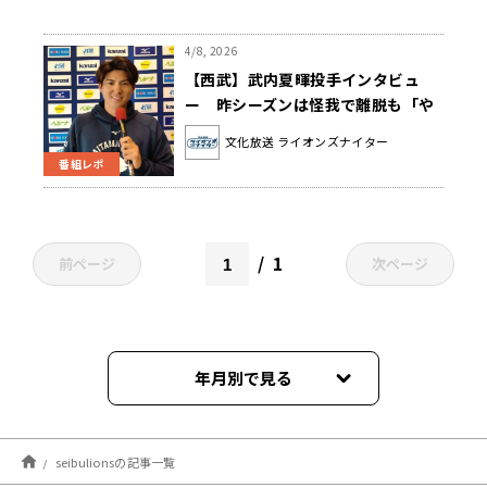
4/8, 2026
【西武】武内夏暉投手インタビュ
ー 昨シーズンは怪我で離脱も「や
り返すつもりで」
文化放送 ライオンズナイター
番組レポ
1
前ページ
次ページ
年月別で見る
2026年08月
seibulionsの記事一覧