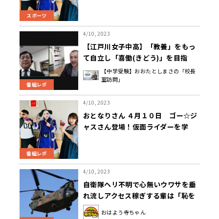
アツだった！
スポーツ
4/10, 2023
【江戸川女子中高】「教養」をもっ
て自立し「喜働(きどう)」を目指
す。菊池校長の考え
【中学受験】おおたとしまさの「校長
室訪問」
番組レポ
4/10, 2023
おとなりさん ４月１０日 ゴー☆ジ
ャスさん登場！仮面ライダーを学
ぶ！
番組レポ
4/10, 2023
自衛隊ヘリ不明で心無いウワサを垂
れ流しアクセス稼ぎする輩は「恥を
知れ！」
おはよう寺ちゃん