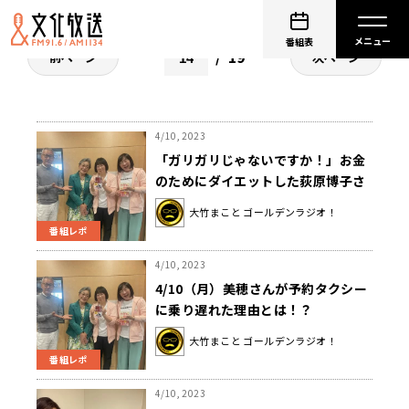
番組表
19
前ページ
次ページ
4/10, 2023
「ガリガリじゃないですか！」お金
のためにダイエットした荻原博子さ
んに大竹びっくり！
大竹まこと ゴールデンラジオ！
番組レポ
4/10, 2023
4/10（月）美穂さんが予約タクシー
に乗り遅れた理由とは！？
大竹まこと ゴールデンラジオ！
番組レポ
4/10, 2023