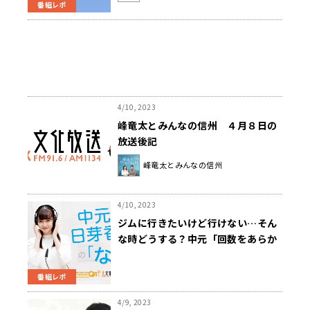
番組レポ
4/10, 2023
峰竜太とみんなの信州 ４月８日の
放送後記
峰竜太とみんなの信州
4/10, 2023
ジムに行きたいけど行けない…そん
な時どうする？中元「回数をあらか
じめ月の頭に設定してみるのはどう
かな」
番組レポ
4/9, 2023