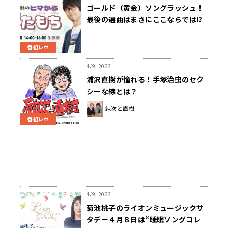
ゴールド（黄金）ソングラッシュ！
最後の選曲はまさにここならでは!?
番組レポ
4/9, 2023
浦沢直樹が憧れる！手塚治虫のセク
シーな線とは？
純次と直樹
番組レポ
4/9, 2023
菊池桃子のライオンミュージックサ
タデー４月８日は“睡眠ソングコレ