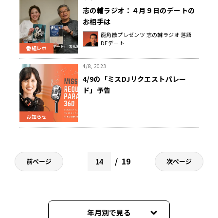
志の輔ラジオ：４月９日のデートの
お相手は
龍角散プレゼンツ 志の輔ラジオ 落語
DEデート
番組レポ
4/8, 2023
4/9の「ミスDJリクエストパレー
ド」予告
お知らせ
19
前ページ
次ページ
年月別で見る