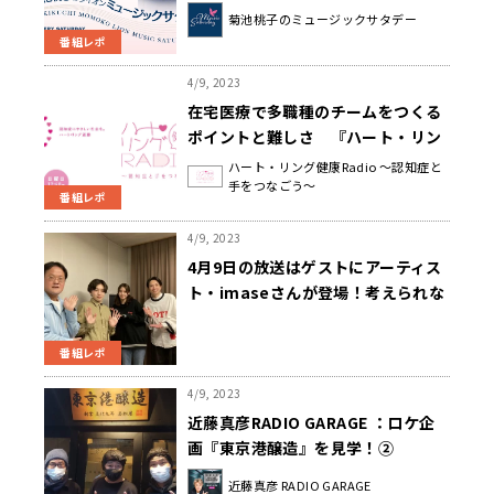
クション”をお送りしました！
菊池桃子のミュージックサタデー
番組レポ
4/9, 2023
在宅医療で多職種のチームをつくる
ポイントと難しさ 『ハート・リン
グ健康Radio～認知症と手をつなご
ハート・リング健康Radio ～認知症と
手をつなごう～
う〜 』
番組レポ
4/9, 2023
4月9日の放送はゲストにアーティス
ト・imaseさんが登場！考えられな
いサクセスストーリーに３人も驚
愕！『アインシュタイン・山崎紘菜
番組レポ
Heat&Heart!』
4/9, 2023
近藤真彦RADIO GARAGE ：ロケ企
画『東京港醸造』を見学！②
近藤真彦 RADIO GARAGE