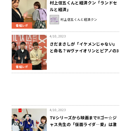
村上信五くんと経済クン「ランドセ
ルと経済」
村上信五くんと経済クン
番組レポ
4/10, 2023
さだまさしが「イケメンじゃない」
と命名？Wヴァイオリンとピアノの3
人組「TSUKEMEN」
番組レポ
4/10, 2023
TVシリーズから映画まで!!ゴー☆ジ
ャス先生の「仮面ライダ―愛」は激