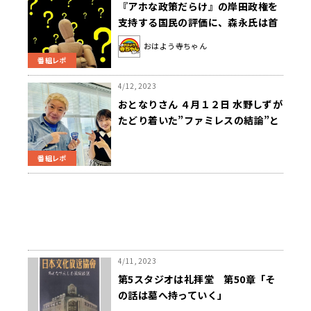
『アホな政策だらけ』の岸田政権を
支持する国民の評価に、森永氏は首
を傾げる
おはよう寺ちゃん
番組レポ
4/12, 2023
おとなりさん ４月１２日 水野しずが
たどり着いた”ファミレスの結論”と
は…？
番組レポ
4/11, 2023
第5スタジオは礼拝堂 第50章「そ
の話は墓へ持っていく」