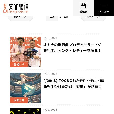
番組表
19
前ページ
次ページ
4/12, 2023
オトナの歌謡曲プロデューサー・佐
藤利明、ピンク・レディーを語る！
番組レポ
4/12, 2023
4/20(木) TOOBOEが作詞・作曲・編
曲を手掛けた新曲「砂嵐」が話題！
ダズビーさんがゲスト
お知らせ
4/12, 2023