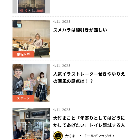
4/11, 2023
スメハラは線引きが難しい
番組レポ
4/11, 2023
人気イラストレーターせきやゆりえ
の画風の原点は！？
スポーツ
4/11, 2023
大竹まこと「年寄りとしてはどうに
かしてあげたい」トイレ籠城する人
に屋上のススメ
大竹まこと ゴールデンラジオ！