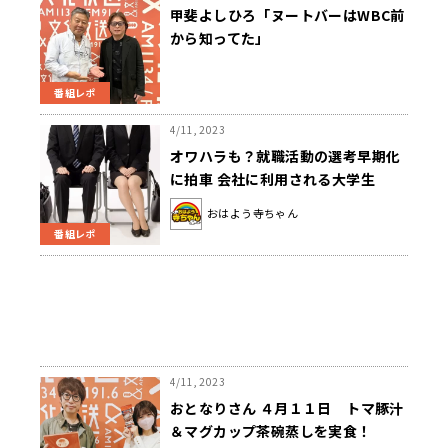
甲斐よしひろ「ヌートバーはWBC前
から知ってた」
番組レポ
4/11, 2023
オワハラも？就職活動の選考早期化
に拍車 会社に利用される大学生
おはよう寺ちゃん
番組レポ
4/11, 2023
おとなりさん ４月１１日 トマ豚汁
＆マグカップ茶碗蒸しを実食！