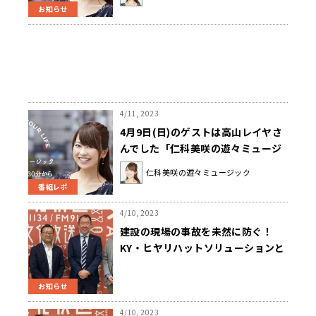
お知らせ
4/11, 2023
4月9日(日)のゲストは高山レイヤさ
んでした「仁科美咲の遊々ミュージ
ック」
仁科美咲の遊々ミュージック
番組レポ
4/10, 2023
建設の現場の事故を未然に防ぐ！
KY・ヒヤリハットソリューションと
は？
お知らせ
4/10, 2023