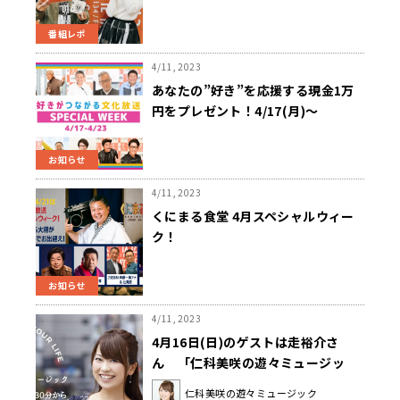
番組レポ
4/11, 2023
あなたの”好き”を応援する現金1万
円をプレゼント！4/17(月)〜
4/23(日) 「好きがつながる 文化放
送」スペシャルウィーク開催！
お知らせ
4/11, 2023
くにまる食堂 4月スペシャルウィー
ク！
お知らせ
4/11, 2023
4月16日(日)のゲストは走裕介さ
ん 「仁科美咲の遊々ミュージッ
ク」
仁科美咲の遊々ミュージック