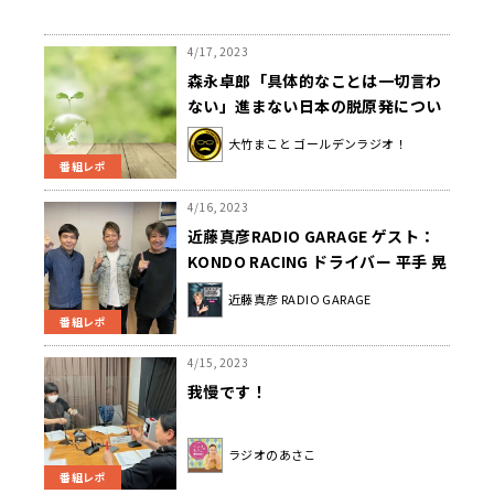
4/17, 2023
森永卓郎「具体的なことは一切言わ
ない」進まない日本の脱原発につい
て語る
大竹まこと ゴールデンラジオ！
番組レポ
4/16, 2023
近藤真彦RADIO GARAGE ゲスト：
KONDO RACING ドライバー 平手 晃
平選手①
近藤真彦 RADIO GARAGE
番組レポ
4/15, 2023
我慢です！
ラジオのあさこ
番組レポ