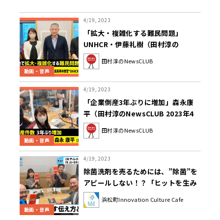
4/19, 2023
「拡大・複雑化する難民問題」
UNHCR・伊藤礼樹（田村淳の
NewsCLUB 2023年4月15日後半）
田村淳のNewsCLUB
動画・音声
4/19, 2023
「企業倒産3年ぶりに増加」森永康
平（田村淳のNewsCLUB 2023年4
月15日前半）
田村淳のNewsCLUB
動画・音声
4/19, 2023
除菌洗剤を売るためには、”除菌”を
アピールしない！？「ヒットを生み
出す伝え方とは」＃1（4月10日「浜
浜松町Innovation Culture Cafe
カフェ」）なかじましんや 本田哲
動画・音声
也