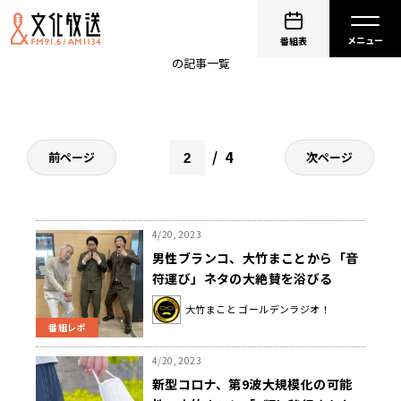
砂山圭大郎
番組表
の記事一覧
4
前ページ
次ページ
4/20, 2023
男性ブランコ、大竹まことから「音
符運び」ネタの大絶賛を浴びる
大竹まこと ゴールデンラジオ！
番組レポ
4/20, 2023
新型コロナ、第9波大規模化の可能