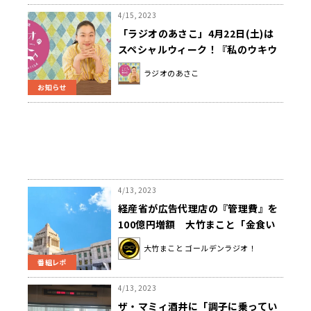
4/15, 2023
「ラジオのあさこ」4月22日(土)は
スペシャルウィーク！『私のウキウ
キソング！』
ラジオのあさこ
お知らせ
4/13, 2023
経産省が広告代理店の『管理費』を
100億円増額 大竹まこと「金食い
虫が増えていくだけ」
大竹まこと ゴールデンラジオ！
番組レポ
4/13, 2023
ザ・マミィ酒井に「調子に乗ってい