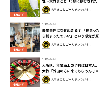
性…大竹まこと「5類に移行された
ら、自己負担も増える」
大竹まこと ゴールデンラジオ！
番組レポ
4/19, 2023
襲撃事件はなぜ起きる？ 「捕まった
ら捕まったでいい」という感覚が原
因!?
大竹まこと ゴールデンラジオ！
番組レポ
4/19, 2023
大阪IR、年間売上の７割は日本人。
大竹「外国の方に来てもらうんじゃ
ないんだね」
大竹まこと ゴールデンラジオ！
番組レポ