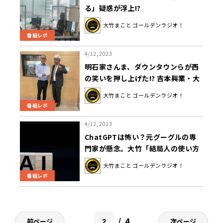
る」疑惑が浮上!?
大竹まこと ゴールデンラジオ！
番組レポ
4/12, 2023
明石家さんま、ダウンタウンらが西
の笑いを押し上げた!? 吉本興業・大
﨑洋会長が振り返る
大竹まこと ゴールデンラジオ！
番組レポ
4/12, 2023
ChatGPTは怖い？元グーグルの専
門家が懸念。大竹「結局人の使い方
次第」
大竹まこと ゴールデンラジオ！
番組レポ
4
前ページ
次ページ