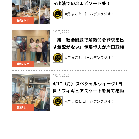
マ出演での珍エピソード集！
大竹まこと ゴールデンラジオ！
番組レポ
4/17, 2023
「統一教会問題で解散命令請求を出
す気配がない」伊藤惇夫が岸田政権
を斬る
大竹まこと ゴールデンラジオ！
番組レポ
4/17, 2023
4/17（月）スペシャルウィーク1日
目！フィギュアスケートを見て感動
した阿佐ヶ谷姉妹！
大竹まこと ゴールデンラジオ！
番組レポ