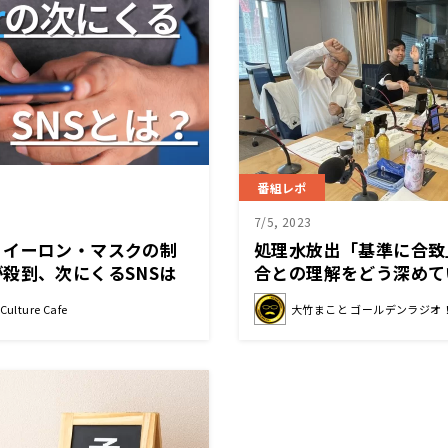
番組レポ
7/5, 2023
！イーロン・マスクの制
処理水放出「基準に合致
殺到、次にくるSNSは
合との理解をどう深めて
？
事」
ulture Cafe
大竹まこと ゴールデンラジオ