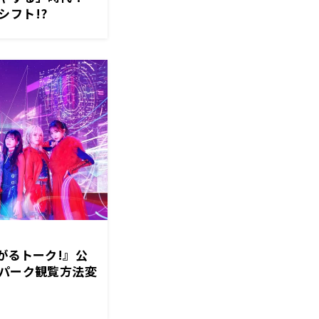
シフト!?
がるがるトーク!』公
ドパーク観覧方法変