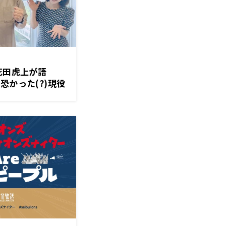
花田虎上が語
恐かった(?)現役