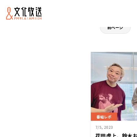
前ページ
番組レポ
7/5, 2023
花田虎上、鈴木お