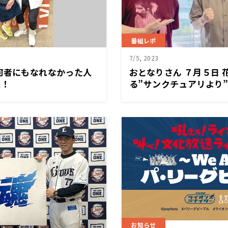
番組レポ
7/5, 2023
何者にもなれなかった人
おとなりさん ７月５日 
ス！
る”サンクチュアリより”
時代!!
お知らせ