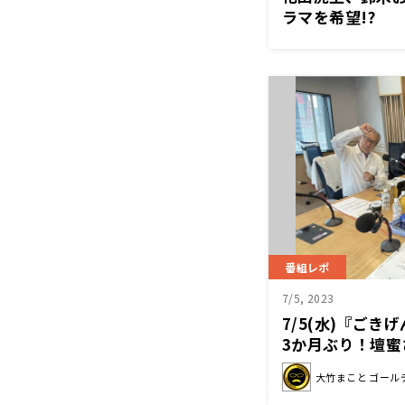
ラマを希望!?
番組レポ
7/5, 2023
7/5(水)『ご
3か月ぶり！壇
ョートカットヘ
大竹まこと ゴール