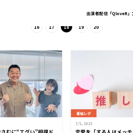
出演者
配信「QloveR」
16
17
18
19
20
番組レポ
7/5, 2023
さむに“エグい”相撲ド
恋愛を「する人はメッチ