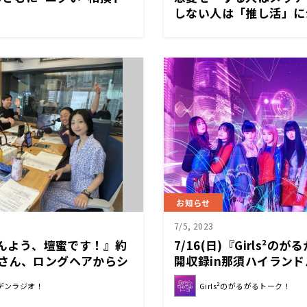
しない人は「推し活」に
お知らせ
7/5, 2023
きげんよう、壇蜜です！』約
7/16(日)『Girls²の
蜜さん、ロングヘアからシ
開収録in那須ハイラン
アになって番組復帰！
更について
デンラジオ！
Girls²のがるがるトーク！