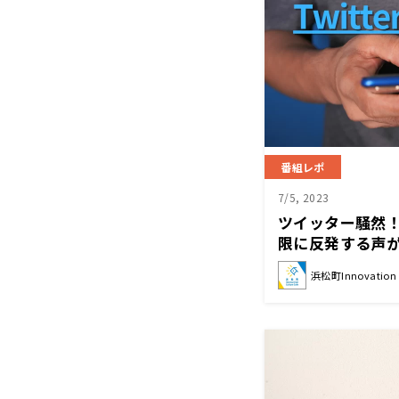
番組レポ
7/5, 2023
ツイッター騒然
限に反発する声が
mixiが有力候補
浜松町Innovation C