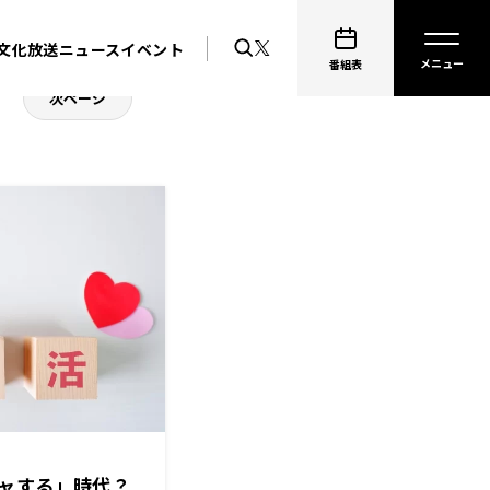
文化放送ニュース
イベント
番組表
次ページ
ャする」時代？