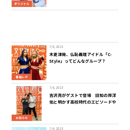
オリジナル
7/6, 2023
木更津発、仏恥義理アイドル「C-
Style」ってどんなグループ？
番組レポ
7/6, 2023
吉沢亮がゲストで登場 旧知の岸洋
佑と明かす高校時代のエピソードや
仕事観、飛び出す本音トーク！『岸
洋佑のイジンデンシン』7月9日
お知らせ
(日)・16日(日) 放送！
7/6, 2023