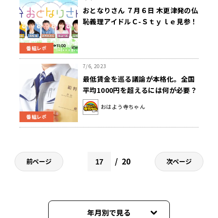
おとなりさん ７月６日 木更津発の仏
恥義理アイドルＣ-Ｓｔｙｌｅ見参！
番組レポ
7/6, 2023
最低賃金を巡る議論が本格化。全国
平均1000円を超えるには何が必要？
おはよう寺ちゃん
番組レポ
20
前ページ
次ページ
年月別で見る