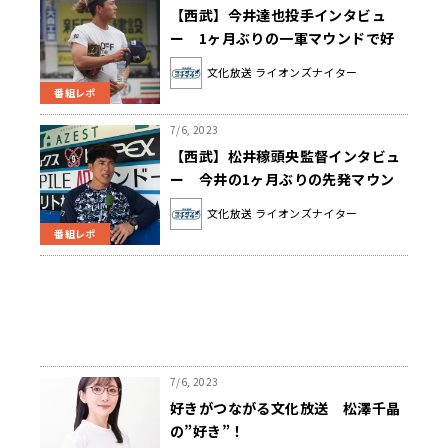
【西武】今井達也投手インタビュ
ー 1ヶ月ぶりの一軍マウンドで好
投も「また次の試合に向けての準備
文化放送 ライオンズナイター
を今日からするだけ」
番組レポ
7/6, 2023
【西武】松井稼頭央監督インタビュ
ー 今井の1ヶ月ぶりの先発マウン
ドについて「いずれ対戦しなければ
文化放送 ライオンズナイター
いけないチームだし、いずれここで
番組レポ
投げないといけないピッチャー」
7/6, 2023
好きがつながる文化放送 松澤千晶
の”好き”！