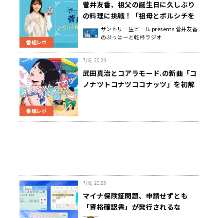
菅井友香、祖父の誕生日に久しぶり
の料理に挑戦！「祖母とボルシチを
作りました」
サントリー生ビール presents 菅井友香
のぷっはーと乾杯ラジオ
番組レポ
7/6, 2023
武田真治とコアラモード.の新曲「コ
ノナツトコナツココナッツ」を初解
禁！
番組レポ
7/6, 2023
マイナ保険証問題、申請せずとも
「資格確認書」が発行されるな