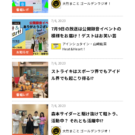
ら……大竹まこと「国民皆保険は本
大竹まこと ゴールデンラジオ！
当にいい制度なのに」
番組レポ
7/6, 2023
7月9日の放送は公開録音イベントの
模様をお届け！ゲストはお笑い芸
人・見取り図のおふたりでした
アインシュタイン・山崎紘菜
Heat&Heart！
♪『アインシュタイン・山崎紘菜
お知らせ
Heat & Heart!』
7/6, 2023
ストライキはスポーツ界でもアイド
ル界でも起こり得る!?
番組レポ
7/6, 2023
森本サイダーと駆け抜けて軽トラ、
活動中？ それとも活躍中!?
大竹まこと ゴールデンラジオ！