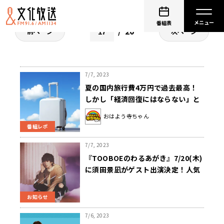
番組表
20
前ページ
次ページ
7/7, 2023
夏の国内旅行費4万円で過去最高！
しかし「経済回復にはならない」と
専門家が言うワケとは？
おはよう寺ちゃん
番組レポ
7/7, 2023
『TOOBOEのわるあがき』7/20(木)
に須田景凪がゲスト出演決定！人気
ボカロP同士が地上波ラジオで初対
談！
お知らせ
7/6, 2023