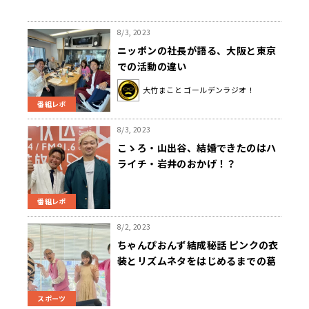
8/3, 2023
ニッポンの社長が語る、大阪と東京
での活動の違い
大竹まこと ゴールデンラジオ！
番組レポ
8/3, 2023
こゝろ・山出谷、結婚できたのはハ
ライチ・岩井のおかげ！？
番組レポ
8/2, 2023
ちゃんぴおんず結成秘話 ピンクの衣
装とリズムネタをはじめるまでの葛
藤
スポーツ