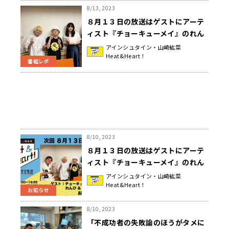
8/13, 2023
８月１３日の放送はゲストにアーテ
ィスト『チョーキューメイ』のれん
ぴさんと、空閑興一郎さんが登場♪
アインシュタイン・山崎紘菜
Heat&Heart！
むしろ仲良し！？２人揃ってやらか
番組レポ
した話！『アインシュタイン・山崎
紘菜 Heat&Heart!』
8/10, 2023
８月１３日の放送はゲストにアーテ
ィスト『チョーキューメイ』のれん
ぴさんと、空閑興一郎さんが登場
アインシュタイン・山崎紘菜
Heat&Heart！
♪『アインシュタイン・山崎紘菜
お知らせ
Heat&Heart!』
8/10, 2023
「不成功者の失敗論のほうがタメに