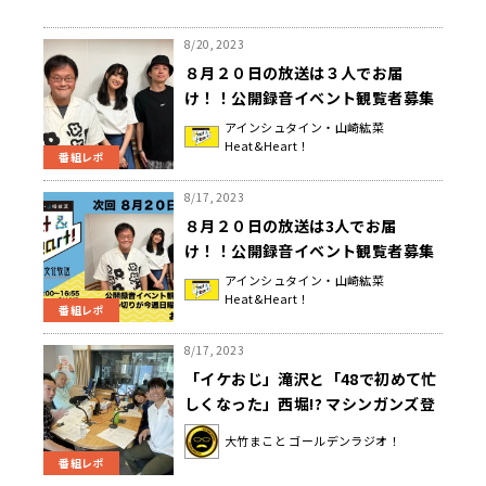
8/20, 2023
８月２０日の放送は３人でお届
け！！公開録音イベント観覧者募集
締め切りが今日まで！『アインシュ
アインシュタイン・山崎紘菜
Heat&Heart！
タイン・山崎紘菜 Heat&Heart!』
番組レポ
8/17, 2023
８月２０日の放送は3人でお届
け！！公開録音イベント観覧者募集
締め切りが今週まで！『アインシュ
アインシュタイン・山崎紘菜
Heat&Heart！
タイン・山崎紘菜 Heat&Heart!』
番組レポ
8/17, 2023
「イケおじ」滝沢と「48で初めて忙
しくなった」西堀!? マシンガンズ登
場！
大竹まこと ゴールデンラジオ！
番組レポ