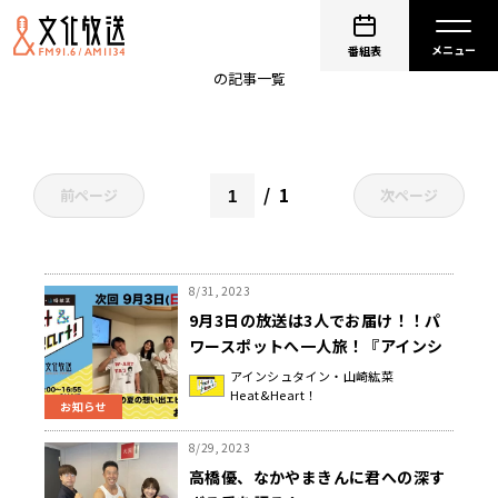
お笑い芸人
番組表
の記事一覧
1
前ページ
次ページ
8/31, 2023
9月3日の放送は3人でお届け！！パ
ワースポットへ一人旅！『アインシ
ュタイン・山崎紘菜
アインシュタイン・山崎紘菜
Heat&Heart！
Heat&Heart!』
お知らせ
8/29, 2023
高橋優、なかやまきんに君への深す