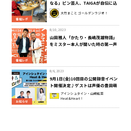
なる」ピン芸人、TAIGAが自伝に込
めた思いとは!?
大竹まこと ゴールデンラジオ！
番組レポ
8/10, 2023
山田雅人「かたり・長嶋茂雄物語」
をミスター本人が聞いた時の第一声
は？
番組レポ
8/6, 2023
9月1日(金)10回目の公開録音イベン
ト開催決定♪ゲストは声優の豊田萌
絵さんが登場！『アインシュタイ
アインシュタイン・山崎紘菜
Heat&Heart！
ン・山崎紘菜 Heat&Heart!』
お知らせ