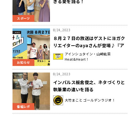
ぎる愛を語る！
スポーツ
8/24, 2023
８月２７日の放送はゲストにヨガク
リエイターのayaさんが登場♪『ア
インシュタイン・山崎紘菜
アインシュタイン・山崎紘菜
Heat&Heart！
Heat&Heart!』
お知らせ
8/24, 2023
インパルス板倉俊之、ネタづくりと
執筆業の違いを語る
大竹まこと ゴールデンラジオ！
番組レポ