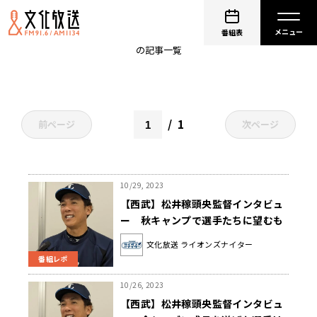
西武
番組表
の記事一覧
1
前ページ
次ページ
10/29, 2023
【西武】松井稼頭央監督インタビュ
ー 秋キャンプで選手たちに望むも
のは「自分のためにどれだけ内容濃
文化放送 ライオンズナイター
く、みっちりとできるか」
番組レポ
10/26, 2023
【西武】松井稼頭央監督インタビュ