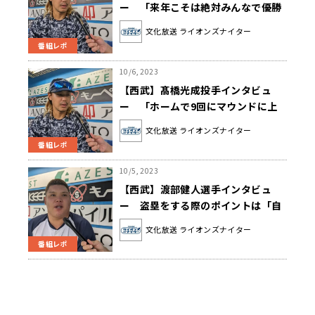
ー 「来年こそは絶対みんなで優勝
して笑ってシーズンを終えたい」
文化放送 ライオンズナイター
番組レポ
10/6, 2023
【西武】髙橋光成投手インタビュ
ー 「ホームで9回にマウンドに上
がる時のファンの方の声援はやはり
文化放送 ライオンズナイター
特別ですし、言葉で表現するのが難
番組レポ
しいぐらい感動する」
10/5, 2023
【西武】渡部健人選手インタビュ
ー 盗塁をする際のポイントは「自
分の勘を信じて思い切ってやってい
文化放送 ライオンズナイター
ます」
番組レポ