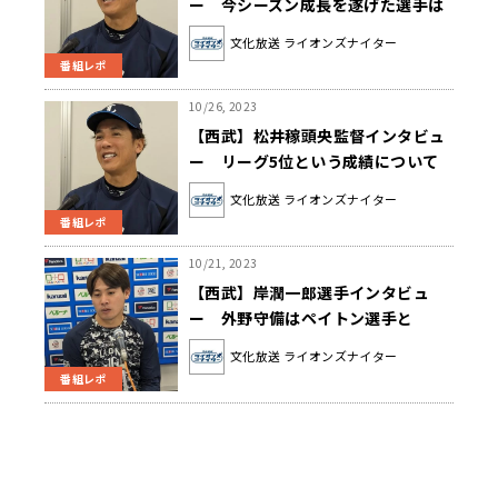
ー 今シーズン成長を遂げた選手は
「この秋からが非常に大事になって
文化放送 ライオンズナイター
くる」
番組レポ
10/26, 2023
【西武】松井稼頭央監督インタビュ
ー リーグ5位という成績について
「勝負の世界の中でそこはもうしっ
文化放送 ライオンズナイター
かりと受け入れてやっていきたい」
番組レポ
10/21, 2023
【西武】岸潤一郎選手インタビュ
ー 外野守備はペイトン選手と
「『こういうバッターもいるよ』と
文化放送 ライオンズナイター
いうような話をしながら、一緒に高
番組レポ
めあっていた」