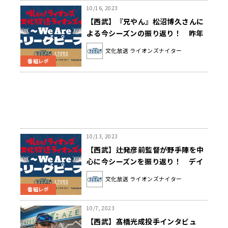
10/16, 2023
【西武】『兄やん』松沼博久さんに
よる今シーズンの振り返り！ 昨年
から大きく飛躍した隅田投手は「勝
文化放送 ライオンズナイター
ってくれそうな雰囲気がすごくあり
番組レポ
ましたよね」
10/13, 2023
【西武】辻発彦前監督が野手陣を中
心に今シーズンを振り返り！ デイ
リーMVP野手部門1位のデビッド・
文化放送 ライオンズナイター
マキノンは「試合にずっと出続けた
番組レポ
ということが一番」
10/7, 2023
【西武】髙橋光成投手インタビュ