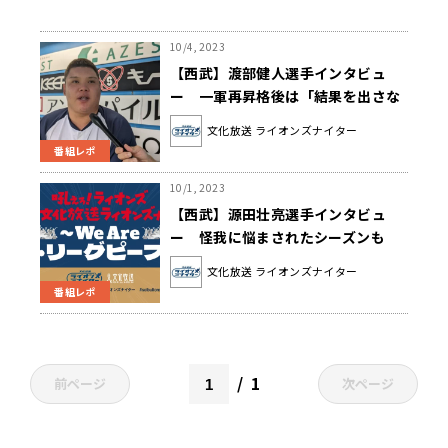
10/4, 2023
【西武】渡部健人選手インタビュ
ー 一軍再昇格後は「結果を出さな
きゃというふうに考えてマイナスな
文化放送 ライオンズナイター
方向にいってしまった」
番組レポ
10/1, 2023
【西武】源田壮亮選手インタビュ
ー 怪我に悩まされたシーズンも
「なんとか途中からちょっとずつい
文化放送 ライオンズナイター
い方には来たのかな」
番組レポ
1
前ページ
次ページ