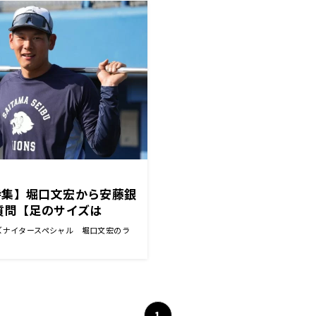
特集】堀口文宏から安藤銀
質問【足のサイズは
ズナイタースペシャル 堀口文宏のラ
1