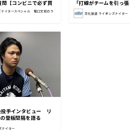
質問【コンビニで必ず買
「打線がチームを引っ張
ミ」】
いる」
ズナイタースペシャル 堀口文宏のラ
文化放送 ライオンズナイター
央投手インタビュー リ
想の登板間隔を語る
ズナイター