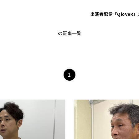
出演者
配信「QloveR」
埼玉西武ライオンズ
の記事一覧
1