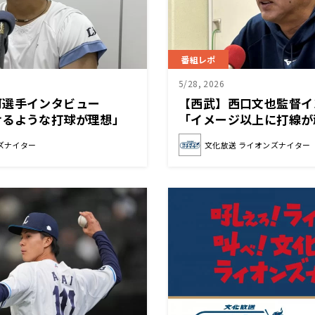
番組レポ
5/28, 2026
河選手インタビュー
【西武】西口文也監督
けるような打球が理想」
「イメージ以上に打線が
る」
ズナイター
文化放送 ライオンズナイター