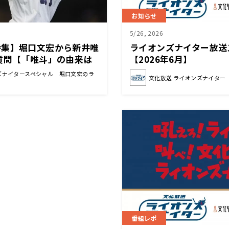
お知らせ
5/26, 2026
特集】堀口文宏から新井唯
ライオンズナイター放送
質問【「唯斗」の由来は
【2026年6月】
」】
ズナイタースペシャル 堀口文宏のラ
文化放送 ライオンズナイター
番組レポ