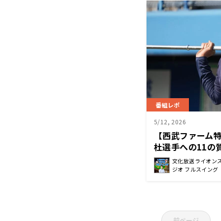
番組レポ
5/12, 2026
【西武ファーム
杜選手への11の
「33cm」】
文化放送ライオン
ジオ フルスイング
前ページ