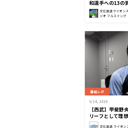
和選手への13の
うものは…「グ
文化放送ライオン
ジオ フルスイング
番組レポ
5/14, 2026
【西武】甲斐野
リーフとして理
文化放送 ライオン