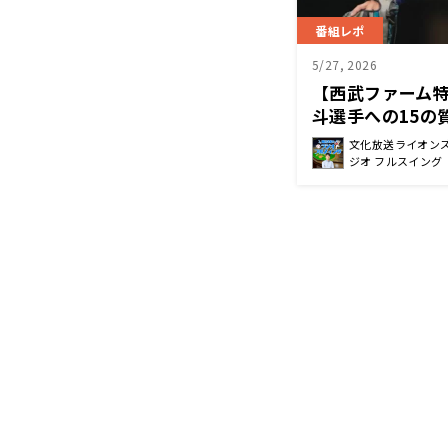
番組レポ
5/27, 2026
【西武ファーム
斗選手への15の
「唯一の星に…
文化放送ライオン
ジオ フルスイング