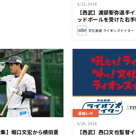
5/22, 2026
【西武】渡部聖弥選手イ
ッドボールを受けた右手
る
文化放送 ライオンズナイター
番組レポ
5/20, 2026
特集】堀口文宏から横田蒼
【西武】西口文也監督