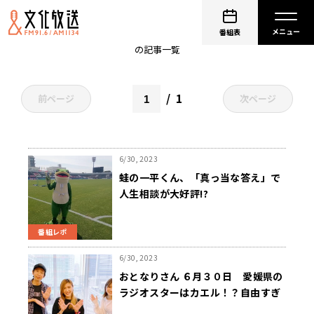
非公開: 山根良顕（アンガールズ）
番組表
の記事一覧
1
前ページ
次ページ
6/30, 2023
蛙の一平くん、「真っ当な答え」で
人生相談が大好評!?
番組レポ
6/30, 2023
おとなりさん ６月３０日 愛媛県の
ラジオスターはカエル！？自由すぎ
る両生類にスタジオ困惑