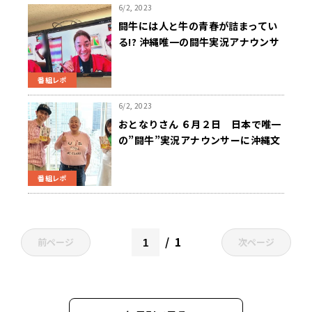
6/2, 2023
闘牛には人と牛の青春が詰まってい
る!? 沖縄唯一の闘牛実況アナウンサ
ー、伊波大志が語る！
番組レポ
6/2, 2023
おとなりさん ６月２日 日本で唯一
の”闘牛”実況アナウンサーに沖縄文
化「闘牛」の魅力を聞く
番組レポ
1
前ページ
次ページ