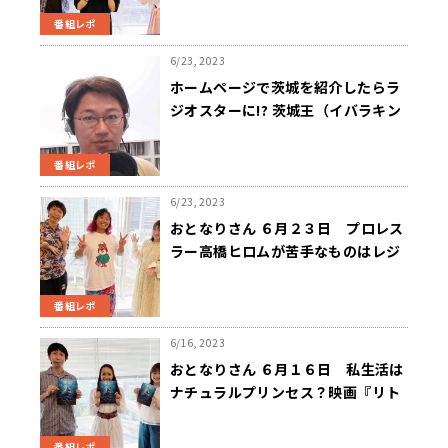
番組レポ
6/23, 2023
ホームページで茨城を紹介したらラ
ジオスターに!? 茨城王（イバラキン
グ）登場！
番組レポ
6/23, 2023
おとなりさん ６月２３日 プロレス
ラー高橋ヒロムが苦手なものはレジ
ェンドレスラーへの挨拶！？
番組レポ
6/16, 2023
おとなりさん ６月１６日 私生活は
ナチュラルプリンセス？映画『リト
ルマーメイド』からアリエル役の豊
原江理佳さん登場
番組レポ