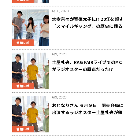
6/16, 2023
水樹奈々が聖徳太子に!? 20年を超す
「スマイルギャング」の歴史に残る
コーナーとは!?
番組レポ
6/9, 2023
土屋礼央、RAG FAIRライブでのMC
がラジオスターの原点だった!?
番組レポ
6/9, 2023
おとなりさん ６月９日 関東各局に
出演するラジオスター土屋礼央が鉄
道・ラジオ・落語を語り尽くす
番組レポ