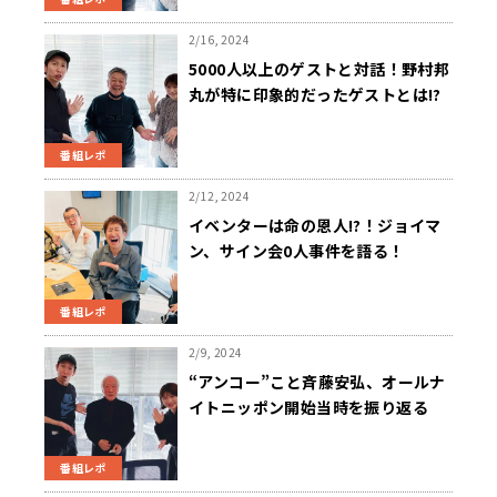
2/16, 2024
5000人以上のゲストと対話！野村邦
丸が特に印象的だったゲストとは!?
番組レポ
2/12, 2024
イベンターは命の恩人!?！ジョイマ
ン、サイン会0人事件を語る！
番組レポ
2/9, 2024
“アンコー”こと斉藤安弘、オールナ
イトニッポン開始当時を振り返る
番組レポ