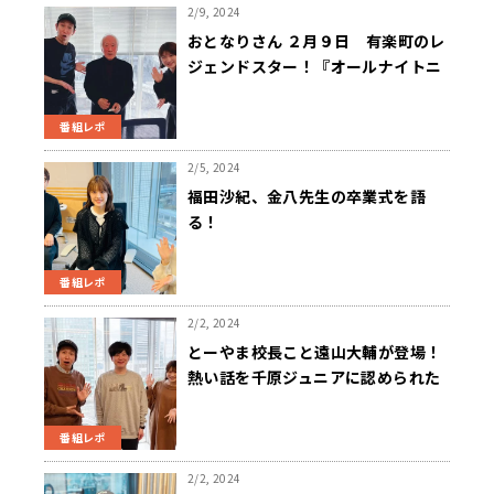
2/9, 2024
おとなりさん ２月９日 有楽町のレ
ジェンドスター！『オールナイトニ
ッポン』初代パーソナリティ斉藤安
弘さん登場！
番組レポ
2/5, 2024
福田沙紀、金八先生の卒業式を語
る！
番組レポ
2/2, 2024
とーやま校長こと遠山大輔が登場！
熱い話を千原ジュニアに認められた
ことが自信に！
番組レポ
2/2, 2024