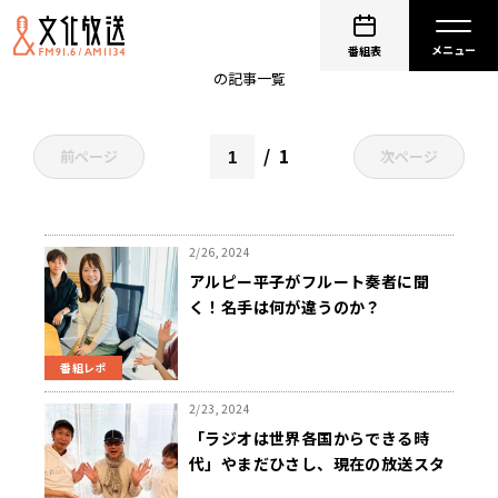
非公開: 山根良顕（アンガールズ）
番組表
の記事一覧
1
前ページ
次ページ
2/26, 2024
アルピー平子がフルート奏者に聞
く！名手は何が違うのか？
番組レポ
2/23, 2024
「ラジオは世界各国からできる時
代」やまだひさし、現在の放送スタ
イルを語る