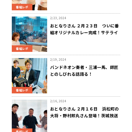
番組レポ
2/23, 2024
おとなりさん ２月２３日 ついに番
組オリジナルカレー完成！サテライ
トスタジオから公開生放送
番組レポ
2/19, 2024
バンドネオン奏者・三浦一馬、師匠
とのしびれる話語る！
番組レポ
2/16, 2024
おとなりさん ２月１６日 浜松町の
大将・野村邦丸さん登場！茨城放送
から文化放送への転身を語る
番組レポ