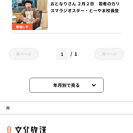
おとなりさん ２月２日 若者のカリ
スマラジオスター・とーやま校長登
場！『SCHOOL OF LOCK! 』は自分
から辞めた
番組レポ
1
前ページ
次ページ
年月別で見る
2025年04月
2025年02月
2024年09月