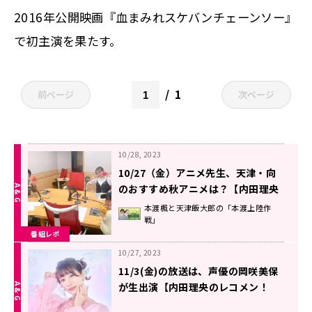
2016年公開映画『血まみれスケバンチェーンソー』
で初主演を果たす。
1
前ページ
次ページ
10/28, 2023
10/27（金）アニメ先生、天津・向
のおすすめ秋アニメは？【内田理央
のレコメン！FRIDAY】
本渡楓と天津飯大郎の「本渡上陸作
戦」
番組レポ
10/27, 2023
11/3(金)の放送は、声優の岡咲美保
が生出演【内田理央のレコメン！
FRIDAY】