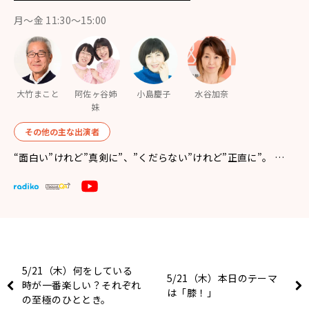
月〜金 11:30～15:00
大竹まこと
阿佐ヶ谷姉
小島慶子
水谷加奈
妹
その他の主な出演者
“面白い”けれど”真剣に”、”くだらない”けれど”正直に”。 …
5/21（木）何をしている
5/21（木）本日のテーマ
時が一番楽しい？それぞれ
は「膝！」
の至極のひととき。