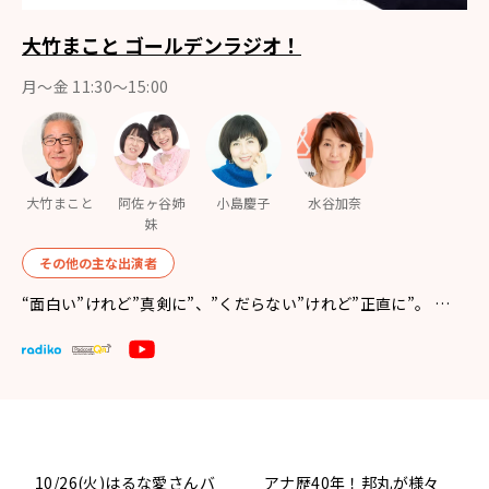
大竹まこと ゴールデンラジオ！
月〜金 11:30～15:00
大竹まこと
阿佐ヶ谷姉
小島慶子
水谷加奈
妹
その他の主な出演者
“面白い”けれど”真剣に”、”くだらない”けれど”正直に”。 …
10/26(火)はるな愛さんバ
アナ歴40年！邦丸が様々