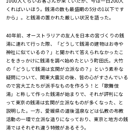
1000人くらいお客さんが来ていたが、今は一日200人
くればいいほう。銭湯の数も最盛期の5分の1以下です
から」。と銭湯の置かれた厳しい状況を語った。
40年前、オーストラリアの友人を日本の宮づくりの銭
湯に連れて行った際、「どうして銭湯の建物はお寺や
神社に似ているの？」と聞かれて答えられなかったこ
とをきっかけに銭湯を調べ始めたという町田氏。大竹
の「どうして銭湯は玄関が立派なの？」という素朴な
疑問について、関東大震災の後、皆の心がすさんでいる
ので宮大工たちが派手なものを作ろう！と「歌舞伎
湯」と称して作った銭湯が始まりで、それが評判にな
って東京の銭湯は玄関が立派なものが多くなった、と
説明した。一方、愛媛県の道後温泉などは仏教の布教
活動の一環で立派な造りになっており、東京と地方の銭
湯ではそれぞれ違う特徴があるそう。