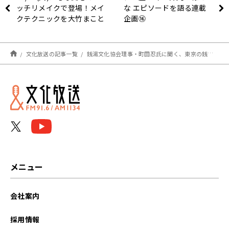
ッチリメイクで登場！メイ
な エピソードを語る連載
クテクニックを大竹まこと
企画⑯
さん＆砂山アナに解説！？
文化放送の記事一覧
銭湯文化協会理事・町田忍氏に聞く、東京の銭湯の玄関が立派な訳〜10月26日「大竹まこと ゴールデンラジオ」
メニュー
会社案内
採用情報