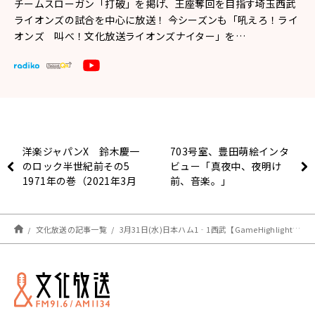
チームスローガン「打破」を掲げ、王座奪回を目指す埼玉西武
ライオンズの試合を中心に放送！ 今シーズンも「吼えろ！ライ
オンズ 叫べ！文化放送ライオンズナイター」を…
洋楽ジャパンX 鈴木慶一
703号室、豊田萌絵インタ
のロック半世紀前その5
ビュー「真夜中、夜明け
1971年の巻（2021年3月
前、音楽。」
31日放送）
文化放送の記事一覧
3月31日(水)日本ハム1‐1西武【GameHighlights】