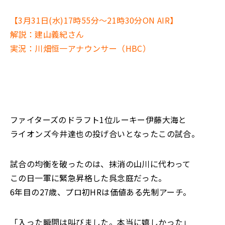
【3月31日(水)17時55分～21時30分ON AIR】
解説：建山義紀さん
実況：川畑恒一アナウンサー（HBC）
ファイターズのドラフト1位ルーキー伊藤大海と
ライオンズ今井達也の投げ合いとなったこの試合。
試合の均衡を破ったのは、抹消の山川に代わって
この日一軍に緊急昇格した呉念庭だった。
6年目の27歳、プロ初HRは価値ある先制アーチ。
「入った瞬間は叫びました。本当に嬉しかった」