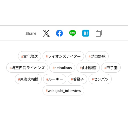
Share
文化放送
ライオンズナイター
プロ野球
埼玉西武ライオンズ
seibulions
山村崇嘉
甲子園
東海大相模
ルーキー
若獅子
センバツ
wakajishi_interview