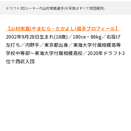
ドラフト3位ルーキーの山村崇嘉選手(※写真はすべて球団提供)
【山村崇嘉(やまむら・たかよし)選手プロフィール】
2002年9月28日生まれ(18歳)／180㎝・86kg／右投げ
左打ち／内野手／東京都出身／東海大学付属相模高等
学校中等部～東海大学付属相模高校／2020年ドラフト3
位で西武入団