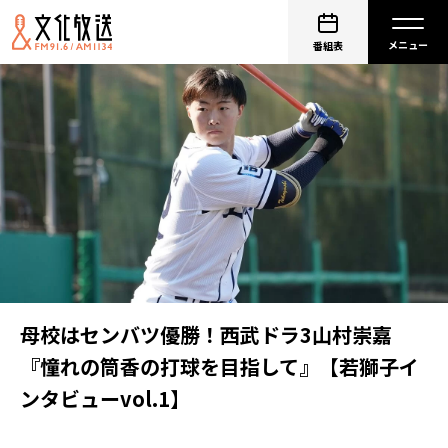
番組表
母校はセンバツ優勝！西武ドラ3山村崇嘉
『憧れの筒香の打球を目指して』【若獅子イ
ンタビューvol.1】