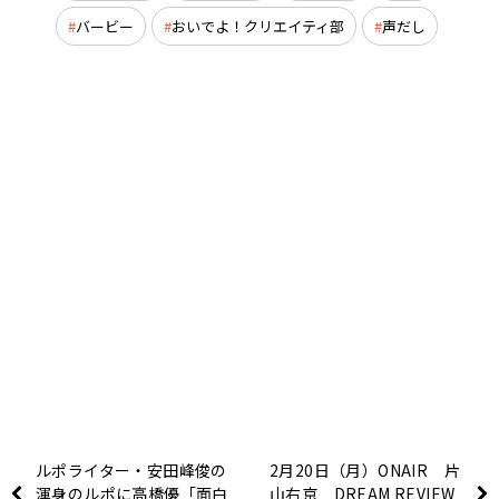
バービー
おいでよ！クリエイティ部
声だし
ルポライター・安田峰俊の
2月20日（月）ONAIR 片
渾身のルポに高橋優「面白
山右京 DREAM REVIEW