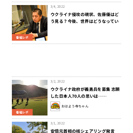
3/4, 2022
ウクライナ侵攻の現状、佐藤優はど
う見る？今後、世界はどうなってい
く？
番組レポ
3/2, 2022
ウクライナ政府が義勇兵を募集 志願
した日本人70人の思いは……
おはよう寺ちゃん
番組レポ
3/1, 2022
安倍元首相の核シェアリング発言