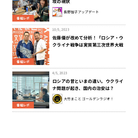
攻の現状
長野智子アップデート
番組レポ
10/5, 2023
佐藤優が改めて分析！「ロシア・ウ
クライナ戦争は実質第三次世界大戦
です！」
番組レポ
4/5, 2023
ロシアの昔といまの違い。ウクライ
ナ問題が起き、国内の治安は？
大竹まこと ゴールデンラジオ！
番組レポ