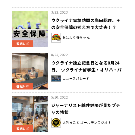
3/22, 2023
ウクライナ電撃訪問の岸田総理、そ
の安全保障の考え方で大丈夫！？
おはよう寺ちゃん
番組レポ
8/25, 2022
ウクライナ独立記念日となる8月24
日、 ウクライナ留学生・オリハ・パ
ーダルカさんが心境を語る。 「自由
ニュースパレード
で独立したウクライナで生まれ、長
番組レポ
年生きてきたことを嬉しく思いま
す」
5/10, 2022
ジャーナリスト綿井健陽が見たブチ
ャの惨状
大竹まこと ゴールデンラジオ！
番組レポ