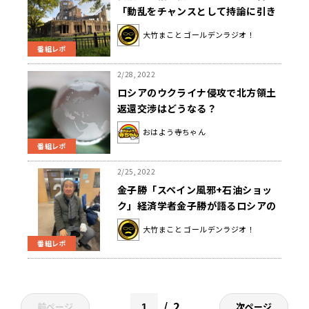
「動乱をチャンスとして持論に引き
込もうとしている」 武田砂鉄
大竹まこと ゴールデンラジオ！
番組レポ
2/28, 2022
ロシアのウクライナ侵攻で北方領土
返還交渉はどうなる？
おはよう寺ちゃん
番組レポ
2/25, 2022
金子勝「スペイン風邪+石油ショッ
ク」経済学者金子勝が語るロシアの
ウクライナ侵攻による経済への影響
大竹まこと ゴールデンラジオ！
番組レポ
2
前ページ
次ページ