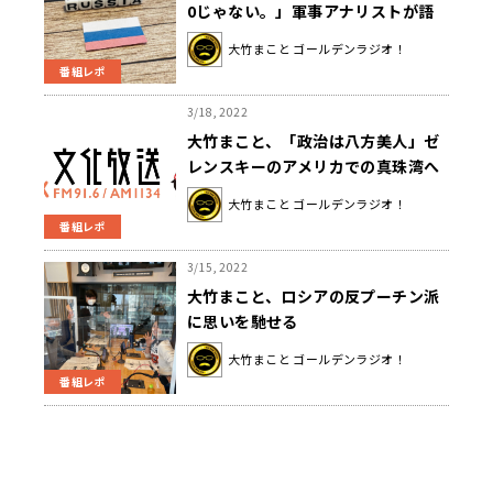
0じゃない。」軍事アナリストが語
る、ロシア軍の今
大竹まこと ゴールデンラジオ！
番組レポ
3/18, 2022
大竹まこと、「政治は八方美人」ゼ
レンスキーのアメリカでの真珠湾へ
の言及に、一定の理解
大竹まこと ゴールデンラジオ！
番組レポ
3/15, 2022
大竹まこと、ロシアの反プーチン派
に思いを馳せる
大竹まこと ゴールデンラジオ！
番組レポ