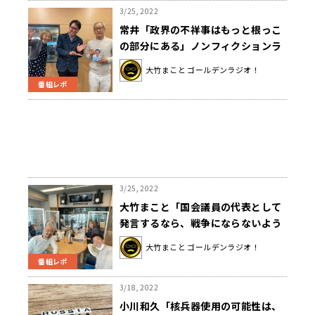
3/25, 2022
常井「政界の不祥事はもっと根っこ
の部分にある」ノンフィクションラ
イターが語る、河井夫妻選挙違反事
大竹まこと ゴールデンラジオ！
件のもう一つの見え方
番組レポ
3/25, 2022
大竹まこと「国会議員の代表として
発言するなら、戦争にならないよう
に外交努力を続けると言って」山東
大竹まこと ゴールデンラジオ！
昭子の発言に一言
番組レポ
3/18, 2022
小川和久「核兵器使用の可能性は、