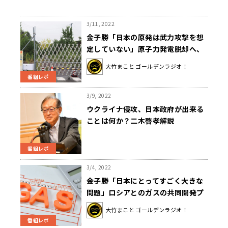
3/11, 2022
金子勝「日本の原発は武力攻撃を想
定していない」原子力発電脱却へ、
ウクライナ侵攻で日本人が気付くべ
大竹まこと ゴールデンラジオ！
きこと
番組レポ
3/9, 2022
ウクライナ侵攻、日本政府が出来る
ことは何か？二木啓孝解説
番組レポ
3/4, 2022
金子勝「日本にとってすごく大きな
問題」ロシアとのガスの共同開発プ
ロジェクトサハリン１・２とは？
大竹まこと ゴールデンラジオ！
番組レポ