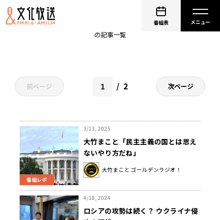
ウクライナ問題
番組表
の記事一覧
2
前ページ
次ページ
3/13, 2025
大竹まこと「民主主義の国とは思え
ないやり方だね」
大竹まこと ゴールデンラジオ！
番組レポ
4/18, 2024
ロシアの攻勢は続く？ ウクライナ侵