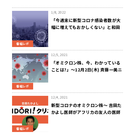
1/8, 2022
「今週末に新型コロナ感染者数が大
幅に増えてもおかしくない」と和田
耕治教授～ニュースワイド
SAKIDORI
番組レポ
12/5, 2021
「オミクロン株、今、わかっている
ことは?」～12月2日(木) 斉藤一美ニ
ュースワイドSAKIDORI!
番組レポ
12/4, 2021
新型コロナのオミクロン株～ 吉田た
かよし医師がアフリカの友人の医師
に取材した最新リポート！！
番組レポ