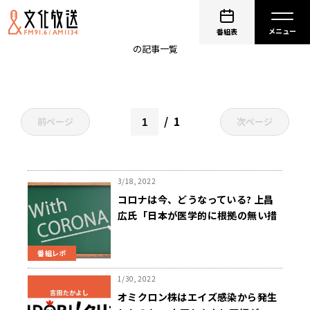
変異株
番組表
の記事一覧
1
前ページ
次ページ
3/18, 2022
コロナは今、どうなっている? 上昌
広氏「日本が医学的に根拠の無い措
置を続けている」
番組レポ
1/30, 2022
オミクロン株はエイズ感染から発生