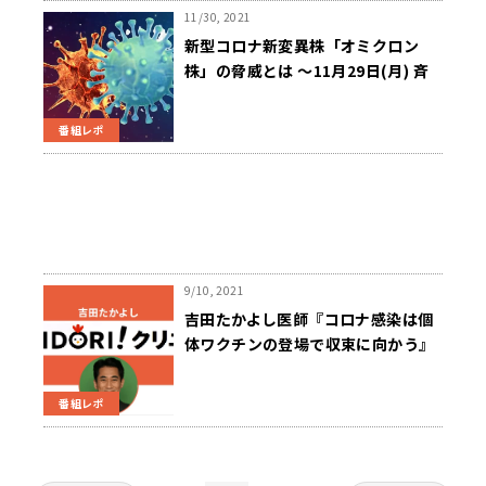
11/30, 2021
新型コロナ新変異株「オミクロン
株」の脅威とは ～11月29日(月) 斉
藤一美ニュースワイドSAKIDORI
番組レポ
9/10, 2021
吉田たかよし医師『コロナ感染は個
体ワクチンの登場で収束に向かう』
～斉藤一美ニュースワイド
SAKIDORI!
番組レポ