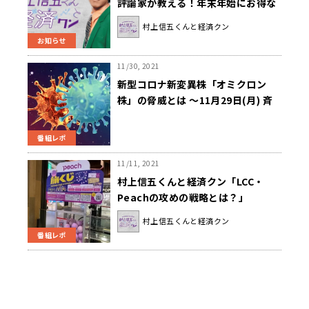
評論家が教える！年末年始にお得な
ホテル情報
村上信五くんと経済クン
お知らせ
11/30, 2021
新型コロナ新変異株「オミクロン
株」の脅威とは ～11月29日(月) 斉
藤一美ニュースワイドSAKIDORI
番組レポ
11/11, 2021
村上信五くんと経済クン「LCC・
Peachの攻めの戦略とは？」
村上信五くんと経済クン
番組レポ