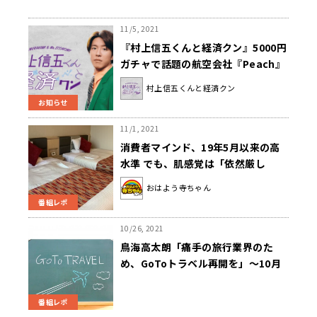
11/5, 2021
『村上信五くんと経済クン』5000円
ガチャで話題の航空会社『Peach』
を大特集！
村上信五くんと経済クン
お知らせ
11/1, 2021
消費者マインド、19年5月以来の高
水準 でも、肌感覚は「依然厳し
い」？ ～11月1日「おはよう寺ちゃ
おはよう寺ちゃん
ん」
番組レポ
10/26, 2021
鳥海高太朗「痛手の旅行業界のた
め、GoToトラベル再開を」～10月
25日 ニュースワイドSAKIDORI
番組レポ