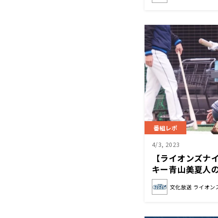
番組レポ
4/3, 2023
【ライオンズナ
キー青山美夏人
悠斗の一言とは
文化放送 ライオン