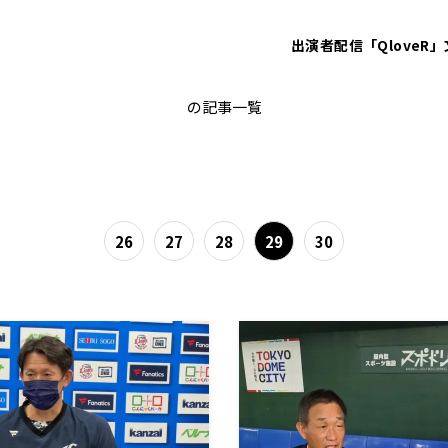
出演者
配信「QloveR」
西武
の記事一覧
26
27
28
29
30