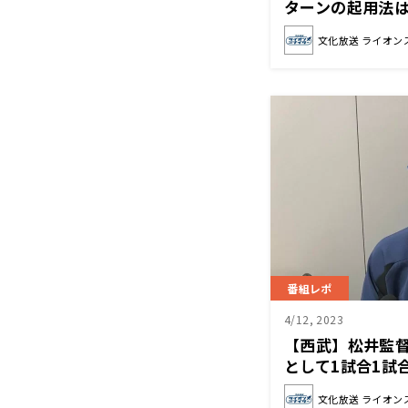
ターンの起用法
さい」
文化放送 ライオン
番組レポ
4/12, 2023
【西武】松井監
として1試合1試
文化放送 ライオン