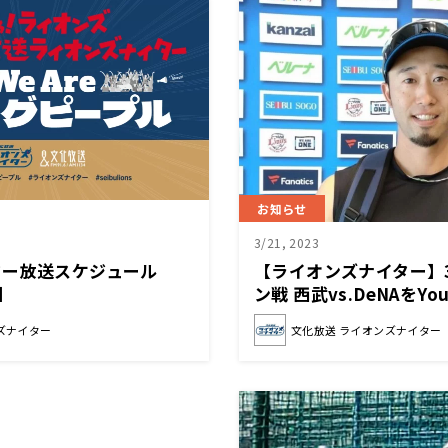
お知らせ
3/21, 2023
ター放送スケジュール
【ライオンズナイター】
】
ン戦 西武vs.DeNAをY
ンターネットラジオで配
ズナイター
文化放送 ライオンズナイター
缶バッジもプレゼント！