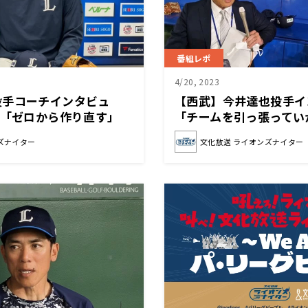
番組レポ
4/20, 2023
投手コーチインタビュ
【西武】今井達也投手
は「ゼロから作り直す」
「チームを引っ張ってい
立場」
ズナイター
文化放送 ライオンズナイター