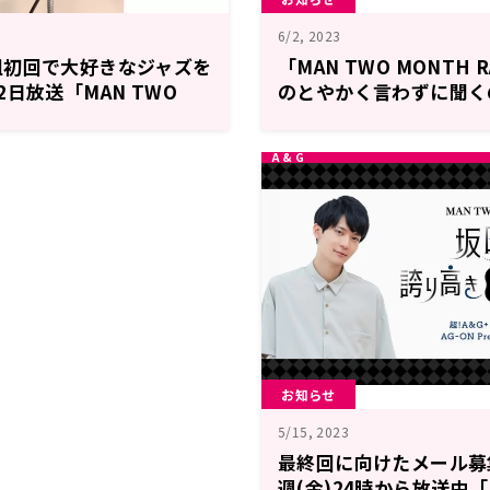
6/2, 2023
組初回で大好きなジャズを
「MAN TWO MONTH 
日放送「MAN TWO
のとやかく言わずに聞く
IO 戸谷菊之介のとやかく言
超!A&G+にて本日6月2
け！」
送スタート！
お知らせ
5/15, 2023
最終回に向けたメール募集
週(金)24時から放送中「