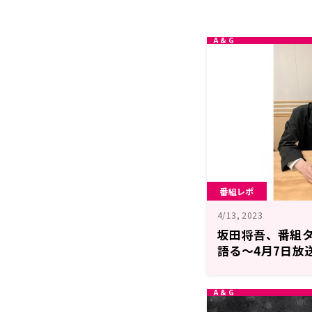
番組レポ
4/13, 2023
坂田将吾、番組
語る～4月7日放送
RADIO 坂田
い」