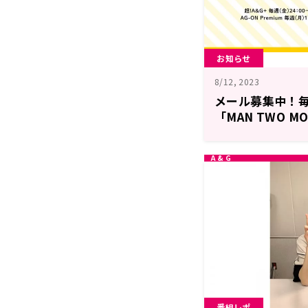
お知らせ
8/12, 2023
メール募集中！毎
「MAN TWO M
智のWAを敬げよ
番組レポ