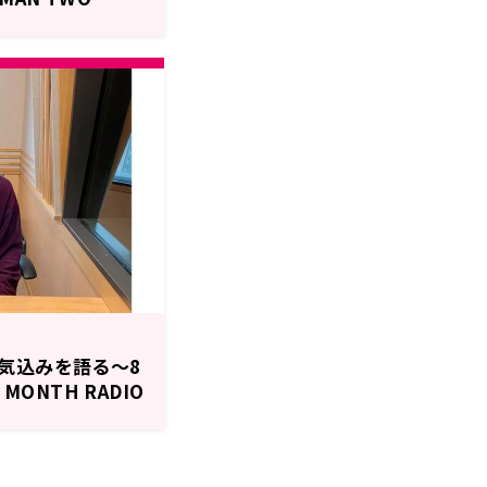
田将吾と誇り高き陰の
気込みを語る～8
MONTH RADIO
time」