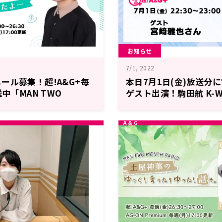
お知らせ
7/1, 2022
ール募集！超!A&G+毎
本日7月1日(金)放送分
送中「MAN TWO
ゲスト出演！駒田航 K-WA
IO 宮﨑雅也の～お風呂沸い