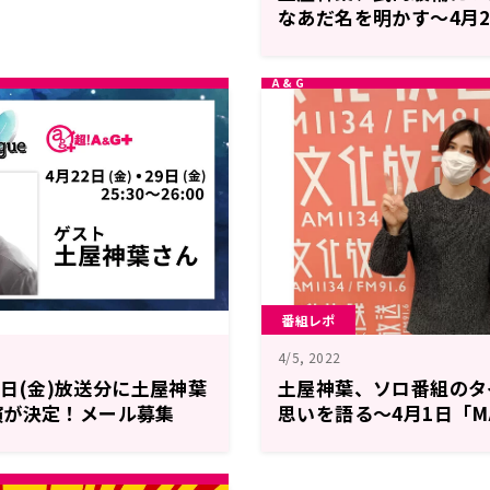
なあだ名を明かす～4月
Blue Monologue」
番組レポ
4/5, 2022
29日(金)放送分に土屋神葉
土屋神葉、ソロ番組のタ
演が決定！メール募集
思いを語る～4月1日「MA
e Monologue
MONTH RADIO 土
たりゆったり話そ。」