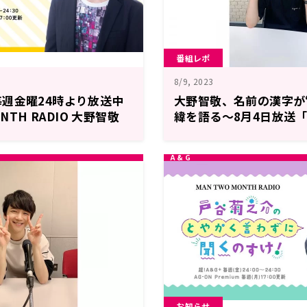
番組レポ
8/9, 2023
週金曜24時より放送中
大野智敬、名前の漢字が
ONTH RADIO 大野智敬
緯を語る～8月4日放送「M
う」
MONTH RADIO大野智
よう」
お知らせ