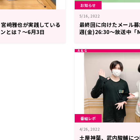
お知らせ
5/16, 2022
・宮﨑雅也が実践している
最終回に向けたメール募集
ンとは？～6月3日
週(金)26:30～放送中「M
ONTH RADIO宮﨑雅也の
MONTH RADIO 土
よ～」
たりゆったり話そ。」
番組レポ
4/26, 2022
土屋神葉、武内駿輔につ