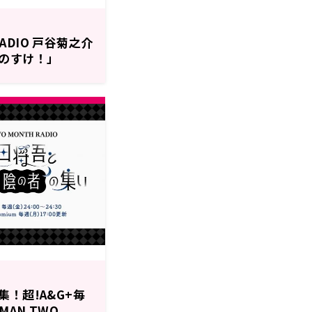
RADIO 戸谷菊之介
のすけ！」
日(金)24時より放
！超!A&G+毎
MAN TWO