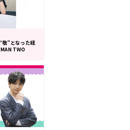
“敬”となった経
AN TWO
敬 智のWAを敬げ