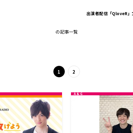
出演者
配信「QloveR」
MAN TWO MONTH RADIO
の記事一覧
1
2