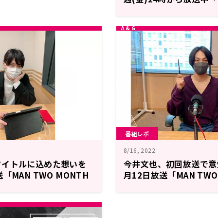
MONTH RADIO 坂
者の集い」
番組レポ
8/16, 2022
タイトルに込めた想いを
今井文也、初回放送で意
「MAN TWO MONTH
月12日放送「MAN TWO 
将吾と誇り高き陰の者の集
今井文也のNOW is the 