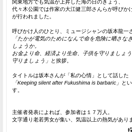
関東地方でも気温が上昇した海の日のきょう、
代々木公園では作家の大江健三郎さんらが呼びか
が行われました。
呼びかけ人のひとり、ミュージシャンの坂本龍一
「たかが電気のためになんで命を危険に晒さな
しょうか。
お金より命、経済より生命、子供を守りましょう
守りましょう」
と挨拶。
タイトルは坂本さんが「私の心情」として話した
「Keeping silent after Fukushima is barbaric」
とい
す。
主催者発表によれば、参加者は１７万人。
文字通り老若男女が集い、気温以上の熱気があり