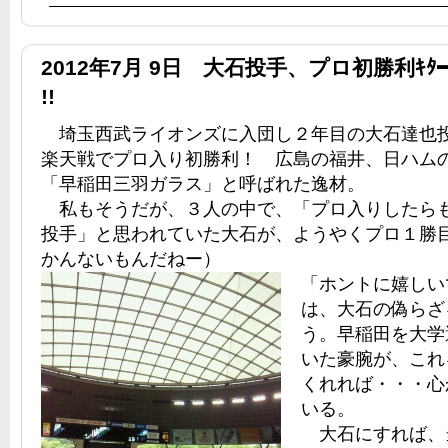
2012年7月 9日 大石投手、プロ初勝利ｷﾀ━
!!
埼玉西武ライオンズに入団し２年目の大石達也
楽天戦でプロ入り初勝利！ 広島の福井、日ハム
「早稲田三羽ガラス」と呼ばれた逸材。
私もそうだが、３人の中で、「プロ入りしたら
投手」と思われていた大石が、ようやくプロ１勝
かんないもんだねー）
「ホントに嬉しい
は、大石の偽らざ
う。早稲田を大学
いた豪腕が、これ
くれれば・・・心
いる。
大石にすれば、