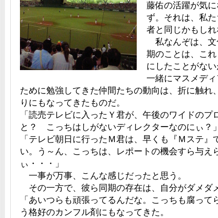
藤佑の活躍が気に
ず。それは、私た
者と同じかもしれ
私なんぞは、文
期のことは、これ
にしたことがない
一緒にマスメディ
ために勉強してきた仲間たちの動向は、折に触れ
りにもなってきたものだ。
「読売テレビに入ったＹ君が、午後のワイドのプ
と？ こっちはしがないディレクターなのにぃ？
「テレビ朝日に行ったＭ君は、早くも『Ｍステ』
い。う～ん、こっちは、レポートの機会すら与え
ぃ・・・」
一事が万事、こんな感じだったと思う。
その一方で、彼ら同期の存在は、自分がダメダ
「あいつらも頑張ってるんだな。こっちも腐って
う格好のカンフル剤にもなってきた。