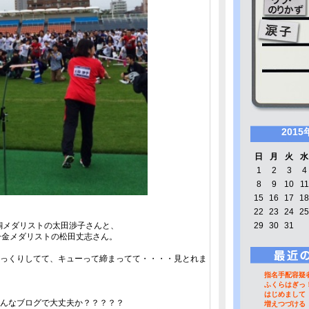
2015
日
月
火
水
1
2
3
4
8
9
10
11
15
16
17
18
22
23
24
25
銅メダリストの太田渉子さんと、
29
30
31
レー金メダリストの松田丈志さん。
っくりしてて、キューって締まってて・・・・見とれま
指名手配容疑
ふくらはぎっ
はじめまして
んなブログで大丈夫か？？？？？
増えつづける