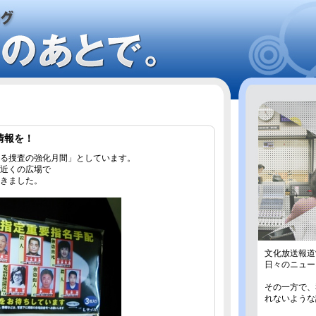
情報を！
る捜査の強化月間」としています。
近くの広場で
きました。
文化放送報道
日々のニュー
その一方で、
れないような