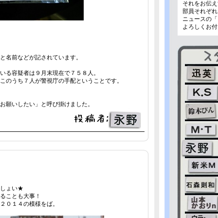
それをお伝え
部員それぞれ
ニュースの「
よろしくお付
と名前などが記されています。
いる容疑者は９月末現在で７５８人。
このうち７人が警視庁の手配ということです。
お願いしたい」と呼び掛けました。
しょい★
ることも大事！
２０１４の模様をば。