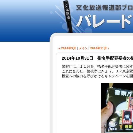
« 2014年9月
|
メイン
|
2014年11月 »
2014年10月31日 指名手配容疑者の
警察庁は、１１月を「指名手配容疑者に関す
これに合わせ、警視庁はきょう、ＪＲ東京駅
捜査への協力を呼びかけるキャンペーンを開