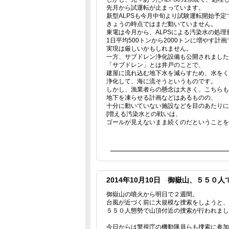
先月から試運転が止まっています。
新型ALPSも今月中旬より試験運転開始予定
きょうの時点ではまだ動いていません。
東電は今月から、ALPSによる汚染水の処理
1日平均500トンから2000トンに増やす計
実現は厳しいかもしれません。
一方、サブドレン浄化設備も公開されました
「サブドレン」とは井戸のことで、
建屋に流れ込む地下水を減らすため、水をく
浄化して、海に流そうというものです。
しかし、漁業者らの懸念は大きく、こちらも
地下を凍らせる計画などはあるものの、
十分に動いていない施設などを目のあたりに
[増える汚染水との戦いは、
ゴールが見えないまま続くのだということを
2014年10月10日 御嶽山、５５０人
御嶽山の噴火から明日で２週間。
台風が近づく前に大規模な捜索をしようと、
５５０人態勢で山頂付近の捜索が行われまし
今日からは警視庁の機動隊員らも捜索に参加