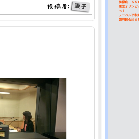
御嶽山、５５
東京オリンピ
っ！
ノーベル平和
臨時国会始ま