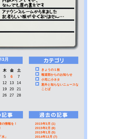
年3月
きょうの１枚
木
金
土
報道部からのお知らせ
5
6
7
小耳に小ネタ
12
13
14
意外と知らないニュースな
19
20
21
ことば
26
27
28
者の情報を！
2015年3月 (1)
！
2015年2月 (8)
2015年1月 (5)
「水」
2014年12月 (7)