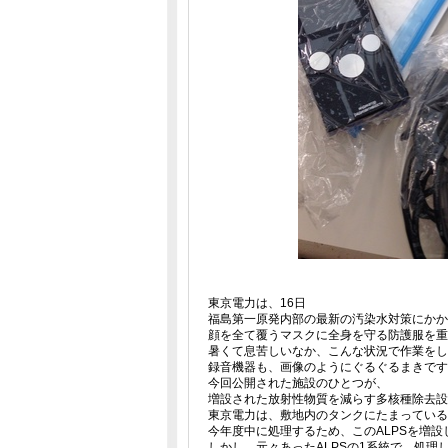
東京電力は、16日
福島第一原発内部の最新の汚染水対策にかか
顔を全て覆うマスクに全身を守る防護服を重
暑くて息苦しいなか、こんな状況で作業をし
録音機器も、画像のようにぐるぐるまきです
今回公開された施設のひとつが、
増設された放射性物質を減らす多核種除去設備
東京電力は、敷地内のタンクにたまっている
今年度中に処理するため、このALPSを増設
しかし、元々あったALPSの1系統で、処