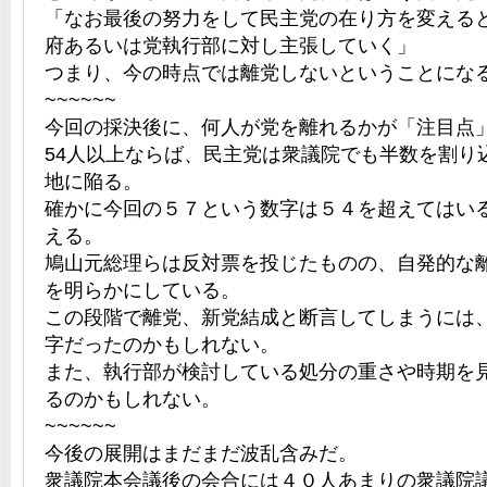
「なお最後の努力をして民主党の在り方を変える
府あるいは党執行部に対し主張していく」
つまり、今の時点では離党しないということにな
~~~~~~
今回の採決後に、何人が党を離れるかが「注目点
54人以上ならば、民主党は衆議院でも半数を割り
地に陥る。
確かに今回の５７という数字は５４を超えてはい
える。
鳩山元総理らは反対票を投じたものの、自発的な
を明らかにしている。
この段階で離党、新党結成と断言してしまうには
字だったのかもしれない。
また、執行部が検討している処分の重さや時期を
るのかもしれない。
~~~~~~
今後の展開はまだまだ波乱含みだ。
衆議院本会議後の会合には４０人あまりの衆議院