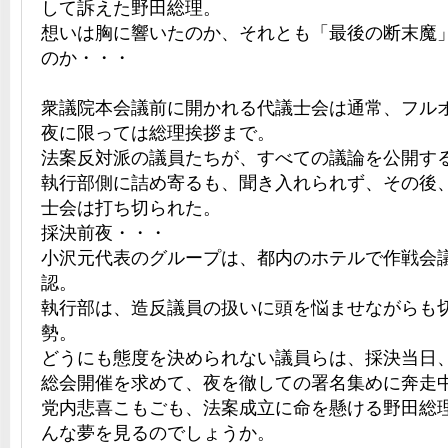
して訴えた野田総理。
想いは胸に響いたのか、それとも「最後の断末魔
のか・・・
衆議院本会議前に開かれる代議士会は通常、フル
夜に限っては総理挨拶まで。
法案反対派の議員たちが、すべての議論を公開す
執行部側に詰め寄るも、聞き入れられず、その後
士会は打ち切られた。
採決前夜・・・
小沢元代表のグループは、都内のホテルで作戦会
認。
執行部は、造反議員の扱いに頭を悩ませながらも
勢。
どうにも態度を決められない議員らは、採決当日
総会開催を求めて、夜を徹しての署名集めに奔走
党内悲喜こもごも、法案成立に命を懸ける野田総
んな夢を見るのでしょうか。