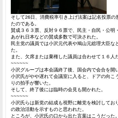
そして26日、消費税率引き上げ法案は記名投票の
たのである。
賛成３６３票、反対９６票で、民主・自民・公明
あがれ日本などの賛成多数で可決された。
民主党の議員では小沢元代表や鳩山元総理大臣な
た。
また、欠席または棄権した議員は合わせて１６人
~~~~~~
小沢グループは本会議終了後、国会内で会合を開
小沢氏がやや遅れて会議室に入ると、ドアの向こ
りの拍手が響いた。
そして、終了後には臨時の会見も開かれた。
~~~~~~
小沢氏らは新党の結成も視野に離党を検討してお
の政治活動を示すものと思われた。
ところが、小沢氏の口から出た言葉はこうだった