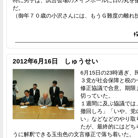
特に男子は、試合会場のメインポールに日の丸を
だ。
（御年７０歳の小沢さんには、もうＧ難度の離れ
2012年6月16日 しゅうせい
6月15日の23時過ぎ
３党が社会保障と税の
修正協議で合意。期限
切っていた。
１週間に及ぶ協議では
撤回しろ」「いや、党
い」などなどのやり取
たが、最終的にはどち
うに解釈できる玉虫色の文言修正で落ち着いた。