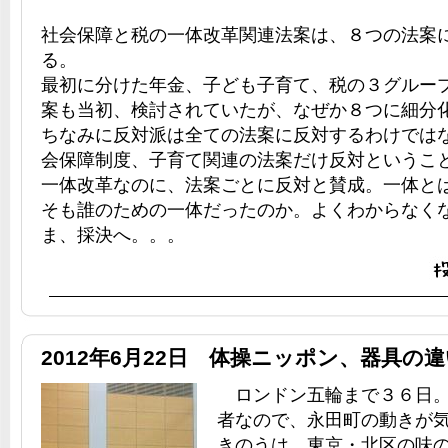
社会保障と税の一体改革関連法案は、８つの法案
る。
最初に分けた年金、子ども子育て、税の３グルー
案も当初、検討されていたが、なぜか８つに細分
ちなみに反対派は全ての法案に反対するわけでは
会保障制度、子育て関連の法案だけ反対というこ
一体改革なのに、法案ごとに反対と賛成。一体と
そも誰のための一体だったのか。よくわからなく
ま、採決へ。。。
2012年6月22日 体操ニッポン、器具の
ロンドン五輪まで３６日。
者なので、永田町の動きが
きのうは、東京・北区の味