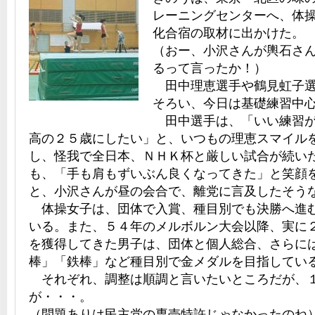
レーニングセンターへ、体
化合宿の取材に出かけた。
（おー、小沢さんが輿石さ
るって言ったか！）
田中理恵選手や鶴見虹子選
そろい、今日は基礎練習中
田中選手は、「いい練習が
高の２５歳にしたい」と、いつもの理恵スマイル
し、怪我で全日本、ＮＨＫ杯と厳しい試合が続い
も、「手も肩もずいぶん良くなってきた」と笑顔
と、小沢さんが昼の会合で、離党に言及したそう
体操女子は、団体で入賞、種目別でも決勝へ進
いる。また、５４年のメルボルン大会以降、実に
を獲得してきた男子は、団体と個人総合、さらに
棒」「鉄棒」など種目別で金メダルを目指してい
それぞれ、調整は順調と言いたいところだが、
が・・・。
（問題ありは民主党の専売特許じゃなかったのね