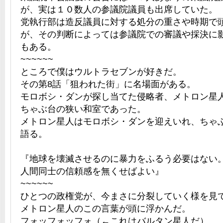
が、実は１０数人の参議院議員も出席していた。
党執行部は造反議員に対する処分の重さや時期で
が、その判断によっては参議院での審議や採決に
もある。
~~~~~~
ところで僕はウルトラセブンが好きだ。
その第8話「狙われた街」に名場面がある。
モロボシ・ダンが探し当てた侵略者、メトロン星
ちゃぶ台の狭い和室であった。
メトロン星人はモロボシ・ダンを迎えいれ、ちゃ
語る。
『地球を壊滅させるのに暴力をふるう必要はない
人間同士の信頼感を無くせばよい』
~~~~~~
ひとつの政権党が、今まさに分裂していく様を見
メトロン星人のこの言葉が頭に浮かんだ。
フォッフォッフォ（←これはバルタン星人だ）