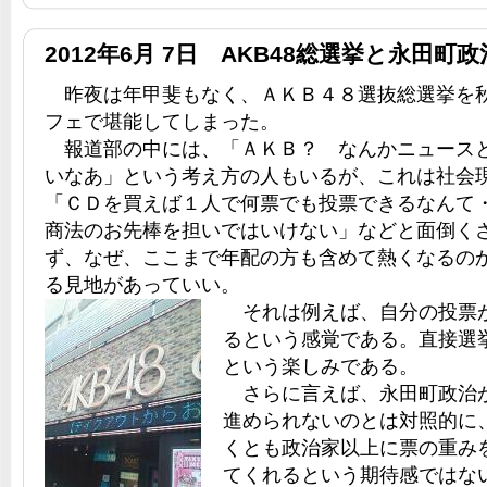
2012年6月 7日 AKB48総選挙と永田町政
昨夜は年甲斐もなく、ＡＫＢ４８選抜総選挙を
フェで堪能してしまった。
報道部の中には、「ＡＫＢ？ なんかニュース
いなあ」という考え方の人もいるが、これは社会
「ＣＤを買えば１人で何票でも投票できるなんて
商法のお先棒を担いではいけない」などと面倒く
ず、なぜ、ここまで年配の方も含めて熱くなるの
る見地があっていい。
それは例えば、自分の投票
るという感覚である。直接選
という楽しみである。
さらに言えば、永田町政治
進められないのとは対照的に
くとも政治家以上に票の重み
てくれるという期待感ではな