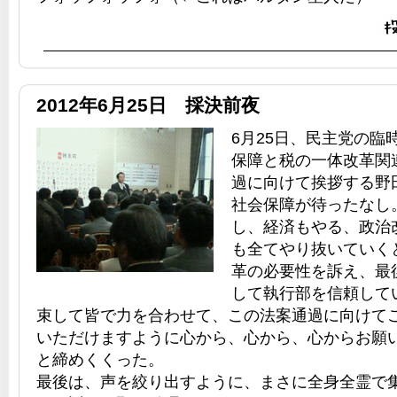
2012年6月25日 採決前夜
6月25日、民主党の臨
保障と税の一体改革関
過に向けて挨拶する野
社会保障が待ったなし
し、経済もやる、政治
も全てやり抜いていく
革の必要性を訴え、最
して執行部を信頼して
束して皆で力を合わせて、この法案通過に向けて
いただけますように心から、心から、心からお願
と締めくくった。
最後は、声を絞り出すように、まさに全身全霊で