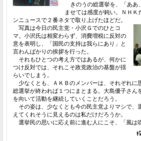
きのうの総選挙を、「ああ
ませては感度が鈍い。ＮＨＫ
ンニュースで２番ネタで取り上げたほどだ。
写真は今日の民主党・小沢Ｇでのひとコ
マ。小沢氏は相変わらず、消費増税に反対の
意を表明し、「国民の支持は我らにあり」と
言わんばかりの挨拶を行った。
それもひとつの考え方ではあるが、何かに
つけ反対では、それこそ政党政治の基盤が揺
らいでしまう。
少なくとも、ＡＫＢのメンバーは、それぞれに
総選挙が終われば１つにまとまる。大島優子さん
を向いて活動を継続していくことだろう。
その姿は、少なくとも今の民主党よりマシで、
えてくれそうに見えるのは私だけだろうか。
選挙民の思いに応え前に進む人にこそ、「風は