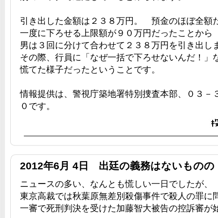
引き出した金額は２３８万円。 預金のほぼ全額
一度に下ろせる上限額が９０万円だったことから
男は３回に分けて合わせて２３８万円を引き出し
その際、行員に「なぜ一括で下ろせないんだ！」
慌てた様子だったということです。
情報提供は、警視庁築地署特別捜査本部、０３－
０です。
2012年6月 4日 出廷の義務はないもの
ニュースの多い、なんとも慌しい一日でしたが、
東京高裁では秋葉原無差別殺傷事件で殺人の罪に
一審で死刑判決を受けた加藤智大被告の控訴審が