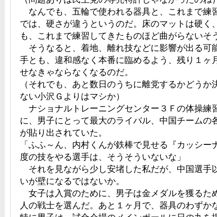
なんでも、五輪で使われる器具と、これまで練
では、硬さが違うというのだ。床のマットは硬く
も、これまで練習してきたものほど曲がらないそ
そうなると、着地、離れ技などに影響が出る可
手とも、違和感なく本番に臨めるよう、残り１ヶ
せなきゃならなくなるのだ。
（それでも、あと数日のうちに離党するかどうか
ない小沢Ｇよりはマシか）
ナショナルトレーニングセンター３Ｆの体操練
に、男子にとって最大のライバル、中国チームの
が貼り出されていた。
「ふふ～ん、内村くんが鉄棒で見せる『カッシー
度の技をやる選手は、そうそういないな」
それを見ながら少し安堵した私だが、中国選手
いが壁になるではないか。
女子は入賞のために、男子は金メダルを獲るた
人の戦士を選んだ。あと１ヶ月で、器具のわずか