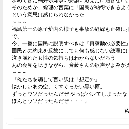
求めてきた福井県知事の要請に応えたに過ぎない
そのためか、総理の言葉に「国民が納得できるよ
という意思は感じられなかった。
～～～
福島第一の原子炉内の様子も事故の経緯も正確に
で、
今、一番に国民に説明すべきは『再稼動の必要性
国民との約束を反故にしても何も感じない総理に
泣き崩れた女性の気持ちはわからないだろう。
あの会見を聴きながら、斉藤さんの歌声がよみが
～～～
『俺たちを騙して言い訳は「想定外」
懐かしいあの空、くすぐったい黒い雨。
ずっとウソだったんだぜ やっぱバレてしまったな
ほんとウソだったんだぜ・・・』