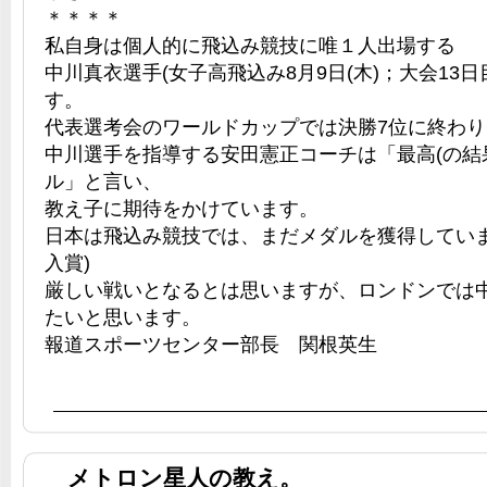
＊＊＊＊
私自身は個人的に飛込み競技に唯１人出場する
中川真衣選手(女子高飛込み8月9日(木)；大会13日
す。
代表選考会のワールドカップでは決勝7位に終わ
中川選手を指導する安田憲正コーチは「最高(の結
ル」と言い、
教え子に期待をかけています。
日本は飛込み競技では、まだメダルを獲得していま
入賞)
厳しい戦いとなるとは思いますが、ロンドンでは
たいと思います。
報道スポーツセンター部長 関根英生
メトロン星人の教え。