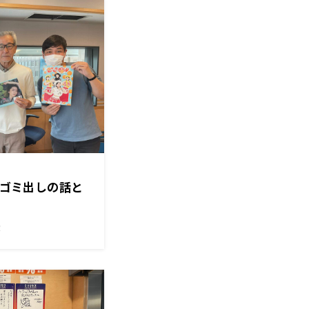
んのゴミ出しの話と
！