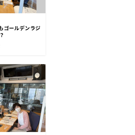
トもゴールデンラジ
？
！