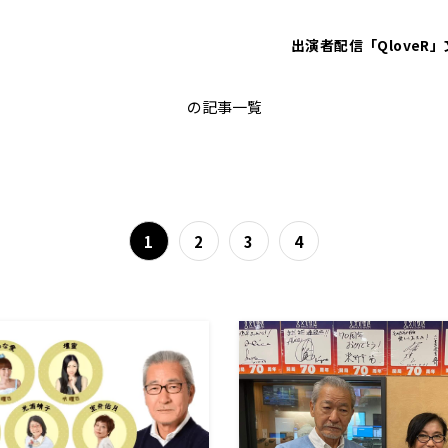
出演者
配信「QloveR」
大竹まこと
の記事一覧
1
2
3
4