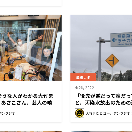
番組レポ
4/26, 2022
りそうな人がわかる大竹ま
「後先が逆だって誰だっ
うあさこさん、芸人の嗅
と、汚染水放出のための
ビックリ！？
マシン設置に疑問を呈す
デンラジオ！
大竹まこと ゴールデンラジオ