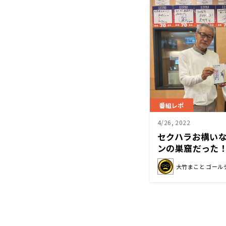
番組レポ
4/26, 2022
セクハラお構い
ンの巣窟だった
大竹まこと ゴール