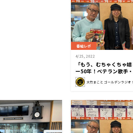
番組レポ
4/25, 2022
「もう、むちゃくちゃ嬉
ー50年！ベテラン歌手
人時代に文化放送であっ
大竹まこと ゴールデンラジオ
明かす