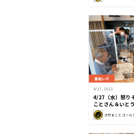
番組レポ
4/27, 2022
4/27（水）怒
ことさん＆いと
覚に壇蜜さんも
大竹まこと ゴール