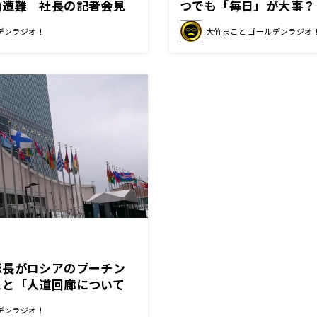
船遭難 社長の記者会見
つでも「毎日」が大事？
デンラジオ！
大竹まこと ゴールデンラジオ
総長がロシアのプーチン
こと「人道回廊について
したい」
デンラジオ！