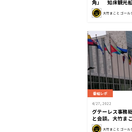
角」 知床観光
を受けて…
大竹まこと ゴール
番組レポ
4/27, 2022
グテーレス事務
と会談。大竹ま
は、国連に期待
大竹まこと ゴール