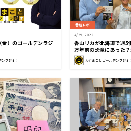
番組レポ
4/29, 2022
/6（金）のゴールデンラジ
香山リカが北海道で週5働
万年前の恐竜にあった？
解できない大竹「それ楽
デンラジオ！
大竹まこと ゴールデンラジオ