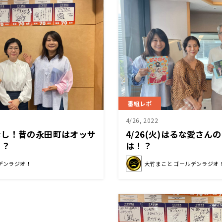
番組レポ
4/26, 2022
なし！昔の永田町はオッサ
4/26(火)はるな愛さ
！？
は！？
デンラジオ！
大竹まこと ゴールデンラジオ