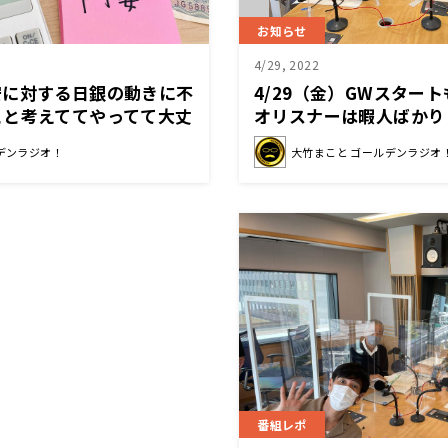
お知らせ
4/29, 2022
安に対する日銀の動きに不
4/29（金）GWスター
こと考えててやってて大丈
オリスナーは暇人ばかり
デンラジオ！
大竹まこと ゴールデンラジオ
番組レポ