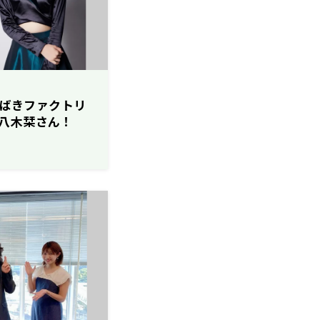
『つばきファクトリ
八木栞さん！
】