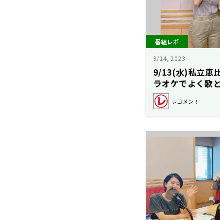
番組レポ
9/14, 2023
9/13(水)私立
ラオケでよく歌
とは?【矢吹奈子
レコメン！