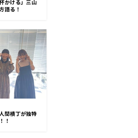
杯かける」三山
方語る！
人間横丁が独特
！！