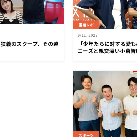
番組レポ
9/11, 2023
と狭義のスクープ、その違
「少年たちに対する愛も
ニーズと親交深い小倉智
被害問題巡る記者会見に
スポーツ