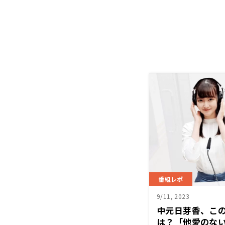
番組レポ
9/11, 2023
中元日芽香、こ
は？「他愛のな