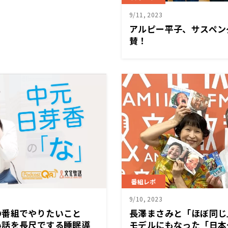
9/11, 2023
アルピー平子、サスペン
賛！
番組レポ
9/10, 2023
の番組でやりたいこと
長澤まさみと「ほぼ同じ
い話を長尺でする睡眠導
モデルにもなった「日本