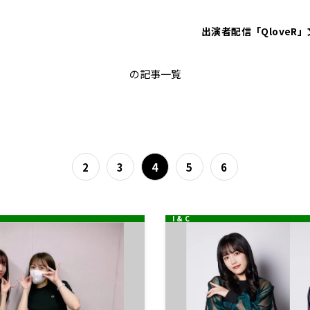
出演者
配信「QloveR」
エンタメ
の記事一覧
2
3
4
5
6