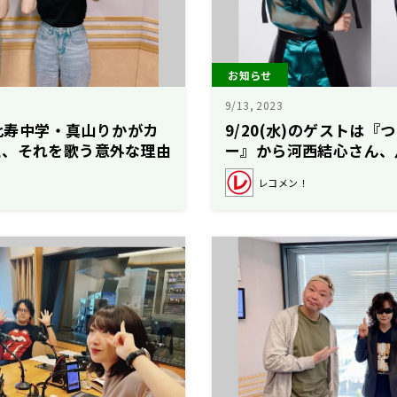
お知らせ
9/13, 2023
恵比寿中学・真山りかがカ
9/20(水)のゲストは
と、それを歌う意外な理由
ー』から河西結心さん、
のレコメン！】
【矢吹奈子のレコメン！
レコメン！