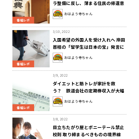
ラ整備に反し、薄まる住民の帰還意
欲
おはよう寺ちゃん
番組レポ
3/10, 2022
入国希望の外国人を受け入れへ 岸田
首相の「留学生は日本の宝」発言に
冷笑するしかない？
おはよう寺ちゃん
番組レポ
3/9, 2022
ダイエットと筋トレが家計を救
う？ 鉄道会社の定期券収入が大幅
減少
おはよう寺ちゃん
番組レポ
3/8, 2022
目立ちたがり屋とポニーテール禁止
校則 取り締まるべきものの境界線