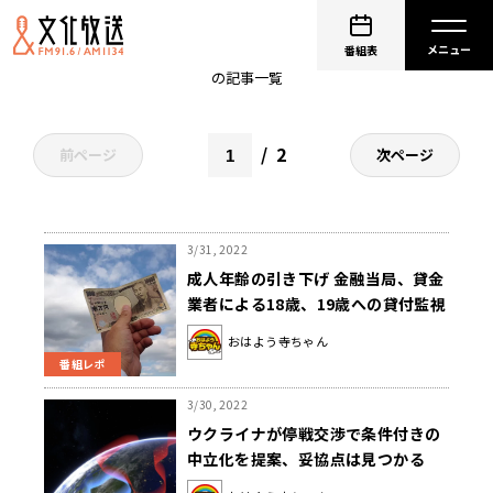
おはよう寺ちゃん
番組表
の記事一覧
2
前ページ
次ページ
3/31, 2022
成人年齢の引き下げ 金融当局、貸金
業者による18歳、19歳への貸付監視
を強化
おはよう寺ちゃん
番組レポ
3/30, 2022
ウクライナが停戦交渉で条件付きの
中立化を提案、妥協点は見つかる
か？