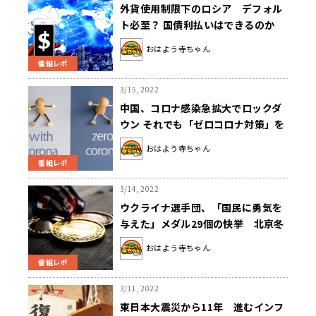
外貨使用制限下のロシア デフォル
ト必至？ 国債利払いはできるのか
おはよう寺ちゃん
番組レポ
3/15, 2022
中国、コロナ感染急拡大でロックダ
ウン それでも「ゼロコロナ対策」を
やめないワケは？
おはよう寺ちゃん
番組レポ
3/14, 2022
ウクライナ選手団、「国民に勇気を
与えた」メダル29個の快挙 北京冬
季パラリンピック閉幕
おはよう寺ちゃん
番組レポ
3/11, 2022
東日本大震災から11年 進むインフ