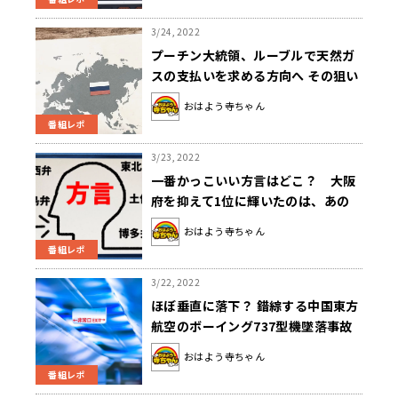
3/24, 2022
プーチン大統領、ルーブルで天然ガ
スの支払いを求める方向へ その狙い
は？
おはよう寺ちゃん
番組レポ
3/23, 2022
一番かっこいい方言はどこ？ 大阪
府を抑えて1位に輝いたのは、あの
県！？
おはよう寺ちゃん
番組レポ
3/22, 2022
ほぼ垂直に落下？ 錯綜する中国東方
航空のボーイング737型機墜落事故
の真相
おはよう寺ちゃん
番組レポ