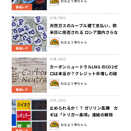
おはよう寺ちゃん
番組レポ
3/29, 2022
天然ガスのルーブル建て支払い、欧
米日に拒否される ロシア国内さらな
るインフレ懸念
おはよう寺ちゃん
番組レポ
3/28, 2022
カーボンニュートラルLNG のCO2ゼ
ロは本当か？クレジット水増しの疑
い
おはよう寺ちゃん
番組レポ
3/25, 2022
止められるか！？ ガソリン高騰 カ
ギは「トリガー条項」凍結の解除
おはよう寺ちゃん
番組レポ