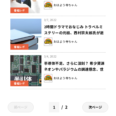
は？
おはよう寺ちゃん
番組レポ
3/7, 2022
2時間ドラマでおなじみ トラベルミ
ステリーの元祖、西村京太郎氏が逝
去
おはよう寺ちゃん
番組レポ
3/4, 2022
半導体不足、さらに深刻？ 希少資源
ネオンやパラジウムの調達懸念、世
界規模で強まる
おはよう寺ちゃん
番組レポ
2
前ページ
次ページ