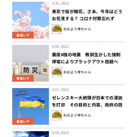
3/21, 2022
東京で桜が開花、さあ、今年はどう
お花見する？ コロナ対策忘れず
に……
おはよう寺ちゃん
番組レポ
3/18, 2022
震度6強の地震 教訓生かした強制
停電によりブラックアウト回避へ
おはよう寺ちゃん
番組レポ
3/17, 2022
ゼレンスキー大統領が日本での演説
を打診 その目的と内容、政府の回
答に注目
おはよう寺ちゃん
番組レポ
3/16, 2022